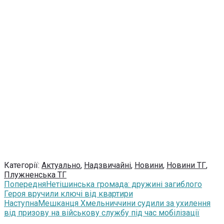
Категорії:
Актуально
,
Надзвичайні
,
Новини
,
Новини ТГ
,
Плужненська ТГ
Попередня
Нетішинська громада: дружині загиблого
Героя вручили ключі від квартири
Наступна
Мешканця Хмельниччини судили за ухилення
від призову на військову службу під час мобілізації