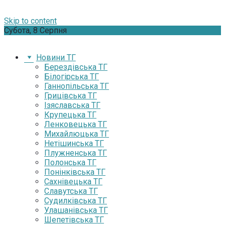
Skip to content
Субота, 8 Серпня
Новини ТГ
Берездівська ТГ
Білогірська ТГ
Ганнопільська ТГ
Грицівська ТГ
Ізяславська ТГ
Крупецька ТГ
Ленковецька ТГ
Михайлюцька ТГ
Нетішинська ТГ
Плужненська ТГ
Полонська ТГ
Понінківська ТГ
Сахнівецька ТГ
Славутська ТГ
Судилківська ТГ
Улашанівська ТГ
Шепетівська ТГ