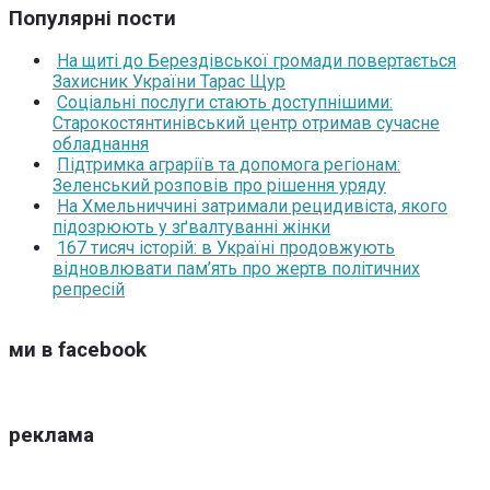
Популярні пости
На щиті до Берездівської громади повертається
Захисник України Тарас Щур
Соціальні послуги стають доступнішими:
Старокостянтинівський центр отримав сучасне
обладнання
Підтримка аграріїв та допомога регіонам:
Зеленський розповів про рішення уряду
На Хмельниччині затримали рецидивіста, якого
підозрюють у зґвалтуванні жінки
167 тисяч історій: в Україні продовжують
відновлювати пам’ять про жертв політичних
репресій
ми в facebook
реклама