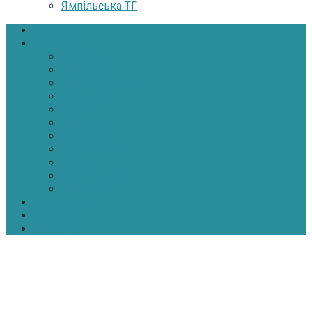
Ямпільська ТГ
Головна
Новини
Політика
Економіка
Інфраструктура
Медицина
Освіта
Культура
Екологія
Суспільство
Спорт
Надзвичайні
АТО-ООС
Інтерв’ю
Про нас
Контакти