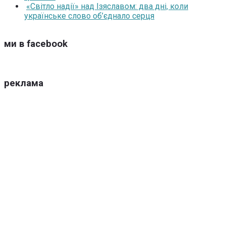
«Світло надії» над Ізяславом: два дні, коли
українське слово об’єднало серця
ми в facebook
реклама