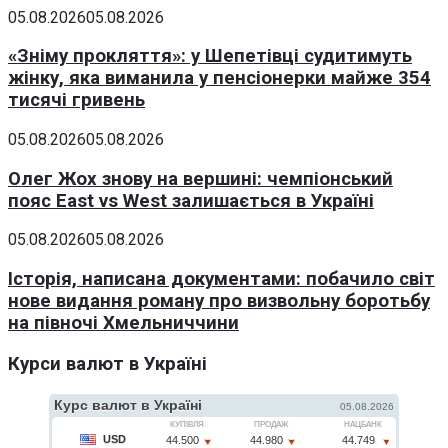
05.08.2026
05.08.2026
«Зніму прокляття»: у Шепетівці судитимуть
жінку, яка виманила у пенсіонерки майже 354
тисячі гривень
05.08.2026
05.08.2026
Олег Жох знову на вершині: чемпіонський
пояс East vs West залишається в Україні
05.08.2026
05.08.2026
Історія, написана документами: побачило світ
нове видання роману про визвольну боротьбу
на півночі Хмельниччини
Курси валют в Україні