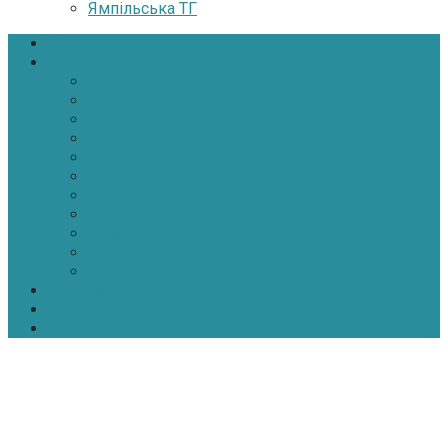
Ямпільська ТГ
Головна
Новини
Політика
Економіка
Інфраструктура
Медицина
Освіта
Культура
Екологія
Суспільство
Спорт
Надзвичайні
АТО-ООС
Інтерв’ю
Про нас
Контакти