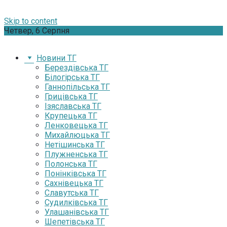
Skip to content
Четвер, 6 Серпня
Новини ТГ
Берездівська ТГ
Білогірська ТГ
Ганнопільська ТГ
Грицівська ТГ
Ізяславська ТГ
Крупецька ТГ
Ленковецька ТГ
Михайлюцька ТГ
Нетішинська ТГ
Плужненська ТГ
Полонська ТГ
Понінківська ТГ
Сахнівецька ТГ
Славутська ТГ
Судилківська ТГ
Улашанівська ТГ
Шепетівська ТГ