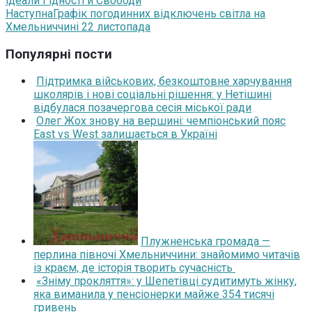
ідеали Гідності й Свободи
Наступна
Графік погодинних відключень світла на
Хмельниччині 22 листопада
Популярні пости
Підтримка військових, безкоштовне харчування
школярів і нові соціальні рішення: у Нетішині
відбулася позачергова сесія міської ради
Олег Жох знову на вершині: чемпіонський пояс
East vs West залишається в Україні
Плужненська громада —
перлина півночі Хмельниччини: знайомимо читачів
із краєм, де історія творить сучасність
«Зніму прокляття»: у Шепетівці судитимуть жінку,
яка виманила у пенсіонерки майже 354 тисячі
гривень