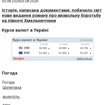
05.08.2026
05.08.2026
Історія, написана документами: побачило світ
нове видання роману про визвольну боротьбу
на півночі Хмельниччини
Курси валют в Україні
Погода
Погода
Шепетівка
вологість:
тиск: