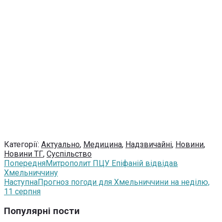
Категорії:
Актуально
,
Медицина
,
Надзвичайні
,
Новини
,
Новини ТГ
,
Суспільство
Попередня
Митрополит ПЦУ Епіфаній відвідав
Хмельниччину
Наступна
Прогноз погоди для Хмельниччини на неділю,
11 серпня
Популярні пости