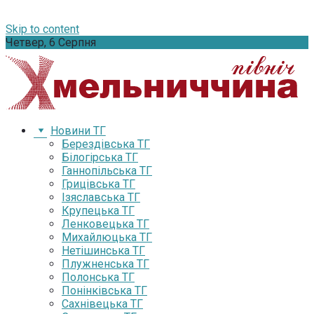
Skip to content
Четвер, 6 Серпня
Новини ТГ
Берездівська ТГ
Білогірська ТГ
Ганнопільська ТГ
Грицівська ТГ
Ізяславська ТГ
Крупецька ТГ
Ленковецька ТГ
Михайлюцька ТГ
Нетішинська ТГ
Плужненська ТГ
Полонська ТГ
Понінківська ТГ
Сахнівецька ТГ