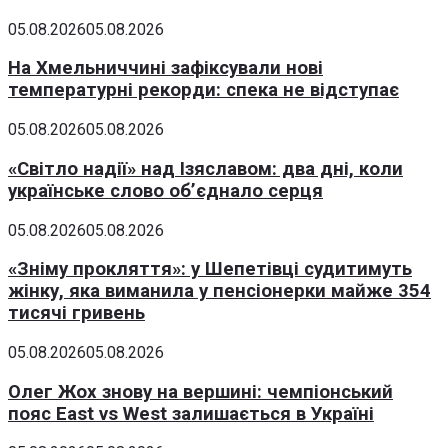
05.08.2026
05.08.2026
На Хмельниччині зафіксували нові
температурні рекорди: спека не відступає
05.08.2026
05.08.2026
«Світло надії» над Ізяславом: два дні, коли
українське слово об’єднало серця
05.08.2026
05.08.2026
«Зніму прокляття»: у Шепетівці судитимуть
жінку, яка виманила у пенсіонерки майже 354
тисячі гривень
05.08.2026
05.08.2026
Олег Жох знову на вершині: чемпіонський
пояс East vs West залишається в Україні