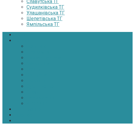
Славутська ТГ
Судилківська ТГ
Улашанівська ТГ
Шепетівська ТГ
Ямпільська ТГ
Головна
Новини
Політика
Економіка
Інфраструктура
Медицина
Освіта
Культура
Екологія
Суспільство
Спорт
Надзвичайні
АТО-ООС
Інтерв’ю
Про нас
Контакти