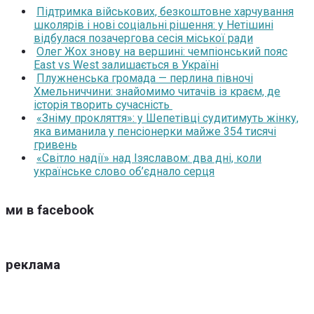
Підтримка військових, безкоштовне харчування
школярів і нові соціальні рішення: у Нетішині
відбулася позачергова сесія міської ради
Олег Жох знову на вершині: чемпіонський пояс
East vs West залишається в Україні
Плужненська громада — перлина півночі
Хмельниччини: знайомимо читачів із краєм, де
історія творить сучасність
«Зніму прокляття»: у Шепетівці судитимуть жінку,
яка виманила у пенсіонерки майже 354 тисячі
гривень
«Світло надії» над Ізяславом: два дні, коли
українське слово об’єднало серця
ми в facebook
реклама