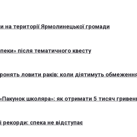
али на території Ярмолинецької громади
пеки» після тематичного квесту
оронять ловити раків: коли діятимуть обмеженн
Пакунок школяра»: як отримати 5 тисяч гривен
 рекорди: спека не відступає