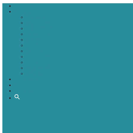
Головна
Новини
Політика
Економіка
Інфраструктура
Медицина
Освіта
Культура
Екологія
Суспільство
Спорт
Надзвичайні
АТО-ООС
Інтерв’ю
Про нас
Контакти