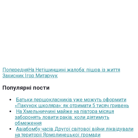
Попередня
На Нетішинщині жалоба: пішов із життя
Захисник Ігор Митарчук
Популярні пости
Батьки першокласників уже можуть оформити
«Пакунок школяра»: як отримати 5 тисяч гривень
На Хмельниччині майже на півтора місяця
заборонять ловити раків: коли діятимуть
обмеження
Авіабомбу часів Другої світової війни ліквідували
на території Ярмолинецької громади