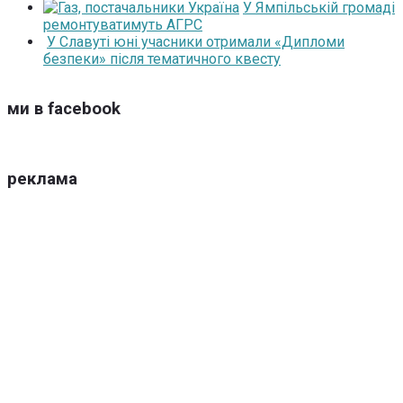
У Ямпільській громаді
ремонтуватимуть АГРС
У Славуті юні учасники отримали «Дипломи
безпеки» після тематичного квесту
ми в facebook
реклама