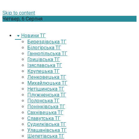
Skip to content
Четвер, 6 Серпня
Новини ТГ
Берездівська ТГ
Білогірська ТГ
Ганнопільська ТГ
Грицівська ТГ
Ізяславська ТГ
Крупецька ТГ
Ленковецька ТГ
Михайлюцька ТГ
Нетішинська ТГ
Плужненська ТГ
Полонська ТГ
Понінківська ТГ
Сахнівецька ТГ
Славутська ТГ
Судилківська ТГ
Улашанівська ТГ
Шепетівська ТГ