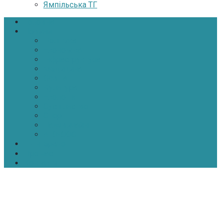
Ямпільська ТГ
Головна
Новини
Політика
Економіка
Інфраструктура
Медицина
Освіта
Культура
Екологія
Суспільство
Спорт
Надзвичайні
АТО-ООС
Інтерв’ю
Про нас
Контакти