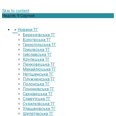
Skip to content
Неділя, 9 Серпня
Новини ТГ
Берездівська ТГ
Білогірська ТГ
Ганнопільська ТГ
Грицівська ТГ
Ізяславська ТГ
Крупецька ТГ
Ленковецька ТГ
Михайлюцька ТГ
Нетішинська ТГ
Плужненська ТГ
Полонська ТГ
Понінківська ТГ
Сахнівецька ТГ
Славутська ТГ
Судилківська ТГ
Улашанівська ТГ
Шепетівська ТГ