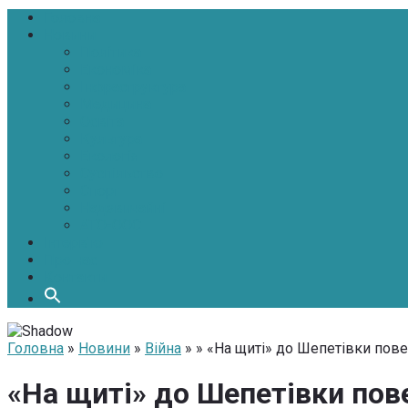
Головна
Новини
Політика
Економіка
Інфраструктура
Медицина
Освіта
Культура
Екологія
Суспільство
Спорт
Надзвичайні
АТО-ООС
Інтерв’ю
Про нас
Контакти
Головна
»
Новини
»
Війна
» » «На щиті» до Шепетівки пов
«На щиті» до Шепетівки пов