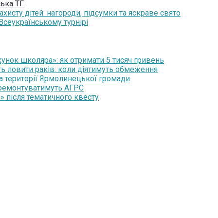
ька ТГ
исту дітей: нагороди, підсумки та яскраве свято
Всеукраїнському турнірі
нок школяра»: як отримати 5 тисяч гривень
ть ловити раків: коли діятимуть обмеження
на території Ярмолинецької громади
 ремонтуватимуть АГРС
» після тематичного квесту