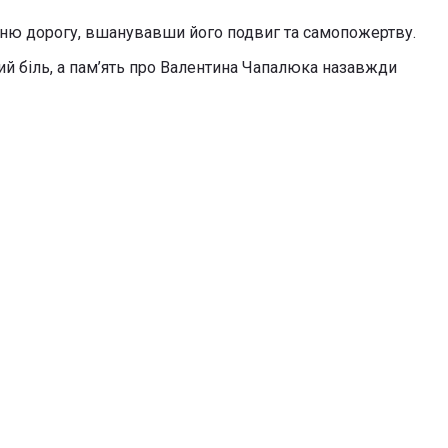
анню дорогу, вшанувавши його подвиг та самопожертву.
ий біль, а пам’ять про Валентина Чапалюка назавжди