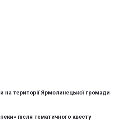
али на території Ярмолинецької громади
пеки» після тематичного квесту