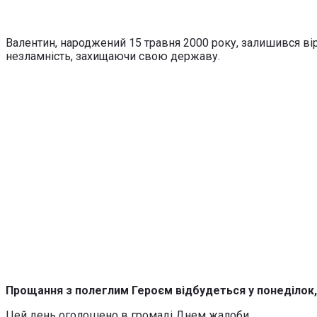
Валентин, народжений 15 травня 2000 року, залишився вірн
незламність, захищаючи свою державу.
Прощання з полеглим Героєм відбудеться у понеділок, 
Цей день оголошено в громаді Днем жалоби.