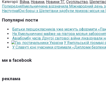
Категорії:
Війна
,
Новини
,
Новини ТГ
,
Суспільство
,
Шепетівс
Попередня
Хмельниччина відзначила Міжнародний день зах
Наступна
Юні борці з Шепетівки здобули призові місця на 
Популярні пости
Батьки першокласників уже можуть оформити «Паку
На Хмельниччині майже на півтора місяця забороня
Авіабомбу часів Другої світової війни ліквідували 
У Ямпільській громаді
У Славуті юні учасники отримали «Дипломи безпеки
ми в facebook
реклама