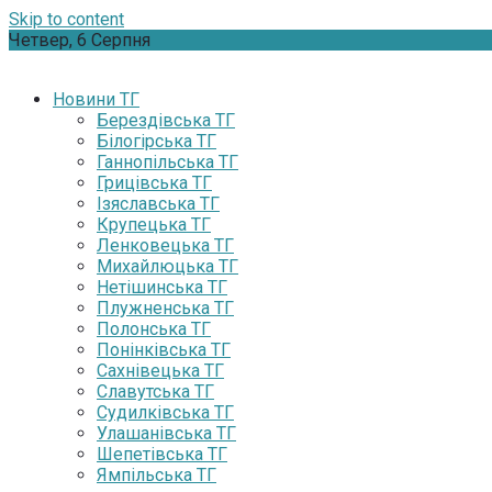
Skip to content
Четвер, 6 Серпня
Новини ТГ
Берездівська ТГ
Білогірська ТГ
Ганнопільська ТГ
Грицівська ТГ
Ізяславська ТГ
Крупецька ТГ
Ленковецька ТГ
Михайлюцька ТГ
Нетішинська ТГ
Плужненська ТГ
Полонська ТГ
Понінківська ТГ
Сахнівецька ТГ
Славутська ТГ
Судилківська ТГ
Улашанівська ТГ
Шепетівська ТГ
Ямпільська ТГ