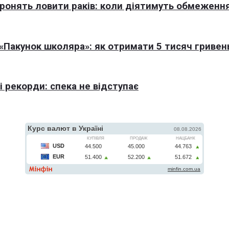
оронять ловити раків: коли діятимуть обмеженн
Пакунок школяра»: як отримати 5 тисяч гривен
 рекорди: спека не відступає