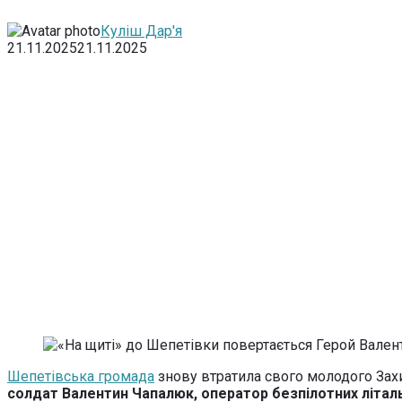
Куліш Дар'я
21.11.2025
21.11.2025
Шепетівська громада
знову втратила свого молодого За
солдат Валентин Чапалюк, оператор безпілотних літаль