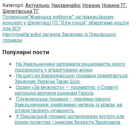
Категорії:
Актуально
,
Надзвичайні
,
Новини
,
Новини ТГ
,
Шепетівська ТГ
Попередня
“Жменька доброти”: на традиційному
концерті у Шепетівці ГО “Діти сонця” збиратиме кошти
для ЗСУ
Наступна
На війні загинув Захисник із Грицівської
громади
Популярні пости
На Хмельниччині затримали рецидивіста, якого
підозрюють у зґвалтуванні жінки
На щиті до Берездівської громади повертається
Захисник України Тарас Щур
Орден «За мужність» — посмертно: у Славуті
нагороди вручили родинам Героїв
Плужненська громада — перлина півночі
Хмельниччини: знайомимо читачів із краєм, де
історія творить сучасність
У Грицівській громаді організували зустріч для
родин полеглих і зниклих безвісти Захисників