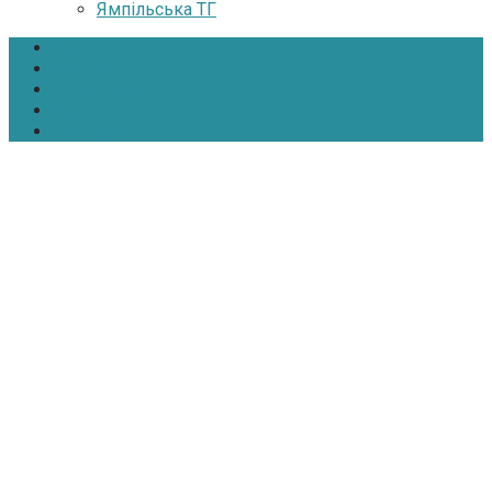
Ямпільська ТГ
Головна
Новини
Інтерв’ю
Про нас
Контакти