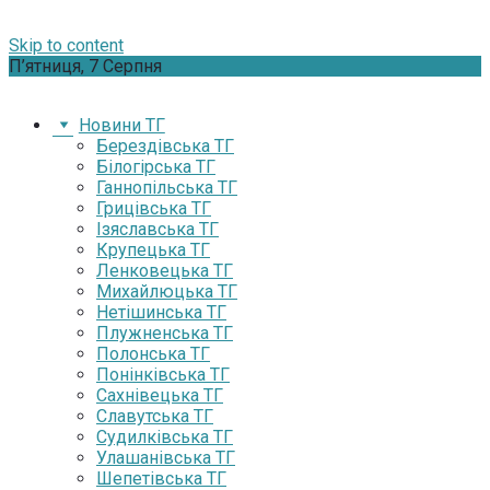
Skip to content
П’ятниця, 7 Серпня
Новини ТГ
Берездівська ТГ
Білогірська ТГ
Ганнопільська ТГ
Грицівська ТГ
Ізяславська ТГ
Крупецька ТГ
Ленковецька ТГ
Михайлюцька ТГ
Нетішинська ТГ
Плужненська ТГ
Полонська ТГ
Понінківська ТГ
Сахнівецька ТГ
Славутська ТГ
Судилківська ТГ
Улашанівська ТГ
Шепетівська ТГ