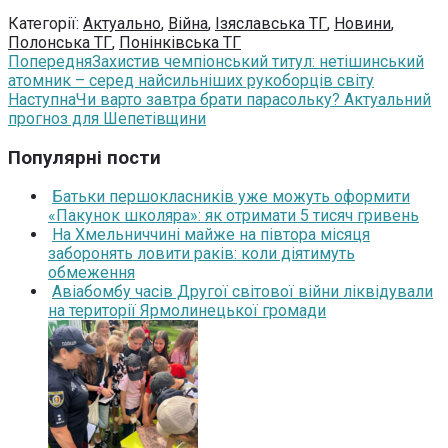
Категорії:
Актуально
,
Війна
,
Ізяславська ТГ
,
Новини
,
Полонська ТГ
,
Понінківська ТГ
Попередня
Захистив чемпіонський титул: нетішинський
атомник – серед найсильніших рукоборців світу
Наступна
Чи варто завтра брати парасольку? Актуальний
прогноз для Шепетівщини
Популярні пости
Батьки першокласників уже можуть оформити
«Пакунок школяра»: як отримати 5 тисяч гривень
На Хмельниччині майже на півтора місяця
заборонять ловити раків: коли діятимуть
обмеження
Авіабомбу часів Другої світової війни ліквідували
на території Ярмолинецької громади