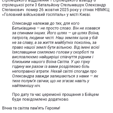
стрілецького відділення 1 стрілецького взводу 8
стрілецької роти 3 батальйону Стельмашук Олександр
Степанович помер 26 жовтня 2025 року у стінах НВМКЦ
«Головний військовий госпіталь» у місті Києві.
Олександр належав до тих, для кого
Батьківщина — не просто слово. Він не ховався
за спинами інших. Його шлях — це шлях Воїна,
патріота, людини честі. Наш земляк ішов у бій
не за славу, а за життя майбутніх поколінь, за
право нашої землі бути вільною. Від імені всієї
Ізяславщини схиляємо голови у скорботі та
висловлюємо найщиріші співчуття рідним і
близьким нашого Воїна Світла. У цю гірку
годину ми разом із вами розділяємо біль
непоправної втрати. Нехай світлі спогади про
Олександра завжди залишаються з нами — як
тихе полум’я свічки, що не згасає навіть у
найтемнішу ніч.
Про дату та час церемонії прощання з Бійцем
буде повідомлено додатково.
Вічна та світла памʼять Героям!