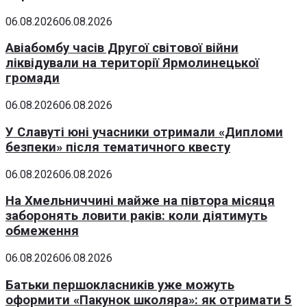
06.08.2026
06.08.2026
Авіабомбу часів Другої світової війни
ліквідували на території Ярмолинецької
громади
06.08.2026
06.08.2026
У Славуті юні учасники отримали «Дипломи
безпеки» після тематичного квесту
06.08.2026
06.08.2026
На Хмельниччині майже на півтора місяця
заборонять ловити раків: коли діятимуть
обмеження
06.08.2026
06.08.2026
Батьки першокласників уже можуть
оформити «Пакунок школяра»: як отримати 5