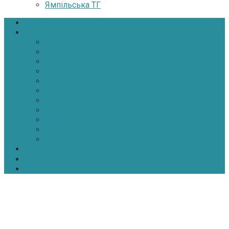
Ямпільська ТГ
Головна
Новини
Політика
Економіка
Інфраструктура
Медицина
Освіта
Культура
Екологія
Суспільство
Спорт
Надзвичайні
АТО-ООС
Інтерв’ю
Про нас
Контакти