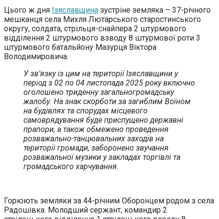
Цього ж дня
Ізяславщина
зустріне земляка – 37-річного
мешканця села Михля Лютарського старостинського
округу, солдата, стрільця-снайпера 2 штурмового
відділення 2 штурмового взводу 8 штурмової роти 3
штурмового батальйону Мазурця Віктора
Володимировича.
У зв’язку із цим на території Ізяславщини у
період з 02 по 04 листопада 2025 року включно
оголошено триденну загальногромадську
жалобу. На знак скорботи за загиблим Воїном
на будівлях та спорудах місцевого
самоврядування буде приспущено державні
прапори, а також обмежено проведення
розважально-танцювальних заходів на
території громади, заборонено звучання
розважальної музики у закладах торгівлі та
громадського харчування.
Горюють земляки за 44-річним Оборонцем родом з села
Радошівка. Молодший сержант, командир 2