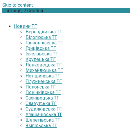
Skip to content
П’ятниця, 7 Серпня
Новини ТГ
Берездівська ТГ
Білогірська ТГ
Ганнопільська ТГ
Грицівська ТГ
Ізяславська ТГ
Крупецька ТГ
Ленковецька ТГ
Михайлюцька ТГ
Нетішинська ТГ
Плужненська ТГ
Полонська ТГ
Понінківська ТГ
Сахнівецька ТГ
Славутська ТГ
Судилківська ТГ
Улашанівська ТГ
Шепетівська ТГ
Ямпільська ТГ