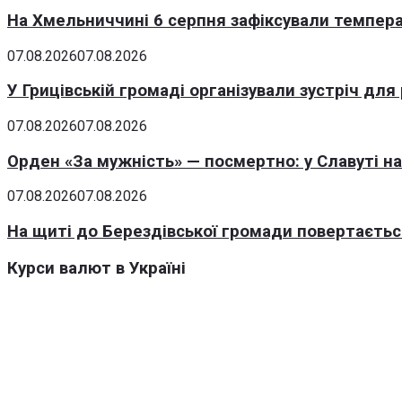
На Хмельниччині 6 серпня зафіксували темпера
07.08.2026
07.08.2026
У Грицівській громаді організували зустріч для
07.08.2026
07.08.2026
Орден «За мужність» — посмертно: у Славуті н
07.08.2026
07.08.2026
На щиті до Берездівської громади повертаєтьс
Курси валют в Україні