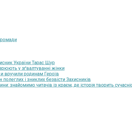
 громади
хисник України Тарас Щур
озрюють у зґвалтуванні жінки
ди вручили родинам Героїв
н полеглих і зниклих безвісти Захисників
и: знайомимо читачів із краєм, де історія творить сучасні