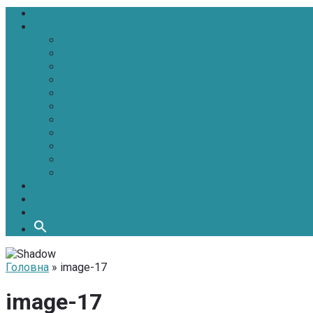
Головна
Новини
Політика
Економіка
Інфраструктура
Медицина
Освіта
Культура
Екологія
Суспільство
Спорт
Надзвичайні
АТО-ООС
Інтерв’ю
Про нас
Контакти
Головна
» image-17
image-17