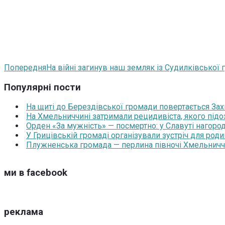
Попередня
На війні загинув наш земляк із Судилківської
Популярні пости
На щиті до Берездівської громади повертається За
На Хмельниччині затримали рецидивіста, якого під
Орден «За мужність» — посмертно: у Славуті нагоро
У Грицівській громаді організували зустріч для роди
Плужненська громада — перлина півночі Хмельниччин
ми в facebook
реклама