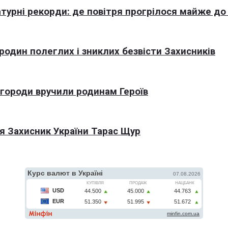
турні рекорди: де повітря прогрілося майже до
 родин полеглих і зниклих безвісти Захисників
агороди вручили родинам Героїв
я Захисник України Тарас Щур