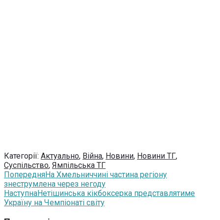
Категорії:
Актуально
,
Війна
,
Новини
,
Новини ТГ
,
Суспільство
,
Ямпільська ТГ
Попередня
На Хмельниччині частина регіону
знеструмлена через негоду
Наступна
Нетішинська кікбоксерка представлятиме
Україну на Чемпіонаті світу