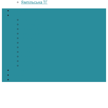
Ямпільська ТГ
Головна
Новини
Політика
Економіка
Інфраструктура
Медицина
Освіта
Культура
Екологія
Суспільство
Спорт
Надзвичайні
АТО-ООС
Інтерв’ю
Про нас
Контакти