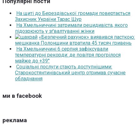
Популярні пости
На щиті до Берездівської громади повертається
Захисник України Тарас Щур
На Хмельниччині затримали рецидивіста, якого
підозрюють у зґвалтуванні жінки
«Безпечний рахунок» виявився пасткою:
мешканка Полонщини втратила 45 тисяч гривень
На Хмельниччині 6 серпня зафіксували
температурні рекорди: де повітря прогрілося
майже до +39°
Соціальні послуги стають доступнішими:
Старокостянтинівський центр отримав сучасне
обладнання
ми в facebook
реклама