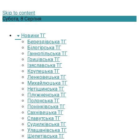
Skip to content
Субота, 8 Серпня
Новини ТГ
Берездівська ТГ
Білогірська ТГ
Ганнопільська ТГ
Грицівська ТГ
Ізяславська ТГ
Крупецька ТГ
Ленковецька ТГ
Михайлюцька ТГ
Нетішинська ТГ
Плужненська ТГ
Полонська ТГ
Понінківська ТГ
Сахнівецька ТГ
Славутська ТГ
Судилківська ТГ
Улашанівська ТГ
Шепетівська ТГ