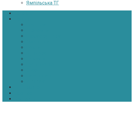
Ямпільська ТГ
Головна
Новини
Політика
Економіка
Інфраструктура
Медицина
Освіта
Культура
Екологія
Суспільство
Спорт
Надзвичайні
АТО-ООС
Інтерв’ю
Про нас
Контакти