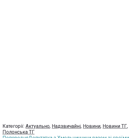
Категорії:
Актуально
,
Надзвичайні
,
Новини
,
Новини ТГ
,
Полонська ТГ
Попередня
Депутатка з Хмельниччини разом зі своїми