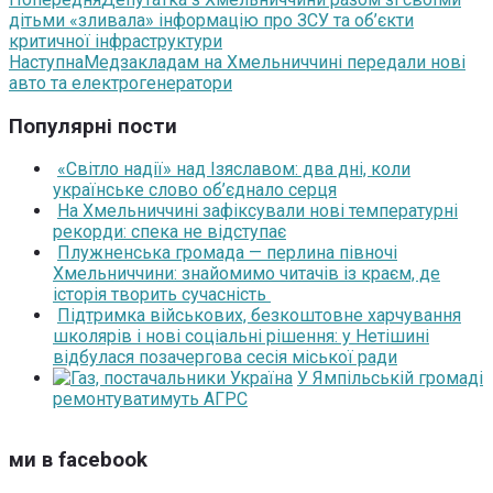
дітьми «зливала» інформацію про ЗСУ та об’єкти
критичної інфраструктури
Наступна
Медзакладам на Хмельниччині передали нові
авто та електрогенератори
Популярні пости
«Світло надії» над Ізяславом: два дні, коли
українське слово об’єднало серця
На Хмельниччині зафіксували нові температурні
рекорди: спека не відступає
Плужненська громада — перлина півночі
Хмельниччини: знайомимо читачів із краєм, де
історія творить сучасність
Підтримка військових, безкоштовне харчування
школярів і нові соціальні рішення: у Нетішині
відбулася позачергова сесія міської ради
У Ямпільській громаді
ремонтуватимуть АГРС
ми в facebook