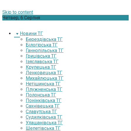
Skip to content
Четвер, 6 Серпня
Новини ТГ
Берездівська ТГ
Білогірська ТГ
Ганнопільська ТГ
Грицівська ТГ
Ізяславська ТГ
Крупецька ТГ
Ленковецька ТГ
Михайлюцька ТГ
Нетішинська ТГ
Плужненська ТГ
Полонська ТГ
Понінківська ТГ
Сахнівецька ТГ
Славутська ТГ
Судилківська ТГ
Улашанівська ТГ
Шепетівська ТГ