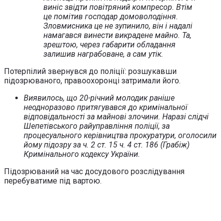
виніс звідти повітряний компресор. Втім
це помітив господар домоволодіння.
Зловмисника це не зупинило, він і надалі
намагався винести викрадене майно. Та,
зрештою, через габарити обладання
залишив награбоване, а сам утік.
Потерпілий звернувся до поліції: розшукавши
підозрюваного, правоохоронці затримали його.
Виявилось, що 20-річний молодик раніше
неодноразово притягувався до кримінальної
відповідальності за майнові злочини. Наразі слідчі
Шепетівського райуправління поліції, за
процесуального керівництва прокуратури, оголосили
йому підозру за ч. 2 ст. 15 ч. 4 ст. 186 (Грабіж)
Кримінального кодексу України.
Підозрюваний на час досудового розслідування
перебуватиме під вартою.