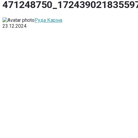
471248750_17243902183559
Руда Каріна
23.12.2024