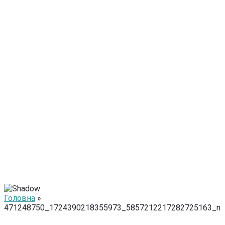
Головна
»
471248750_1724390218355973_5857212217282725163_n