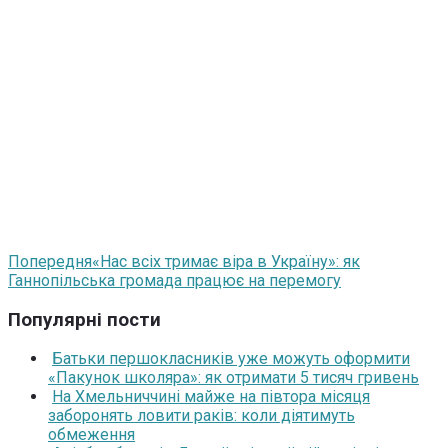
Попередня
«Нас всіх тримає віра в Україну»: як
Ганнопільська громада працює на перемогу
Популярні пости
Батьки першокласників уже можуть оформити
«Пакунок школяра»: як отримати 5 тисяч гривень
На Хмельниччині майже на півтора місяця
заборонять ловити раків: коли діятимуть
обмеження