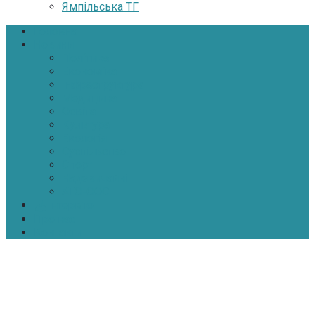
Ямпільська ТГ
Головна
Новини
Політика
Економіка
Інфраструктура
Медицина
Освіта
Культура
Екологія
Суспільство
Спорт
Надзвичайні
АТО-ООС
Інтерв’ю
Про нас
Контакти