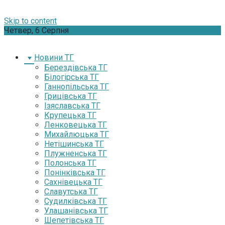
Skip to content
Четвер, 6 Серпня
Новини ТГ
Берездівська ТГ
Білогірська ТГ
Ганнопільська ТГ
Грицівська ТГ
Ізяславська ТГ
Крупецька ТГ
Ленковецька ТГ
Михайлюцька ТГ
Нетішинська ТГ
Плужненська ТГ
Полонська ТГ
Понінківська ТГ
Сахнівецька ТГ
Славутська ТГ
Судилківська ТГ
Улашанівська ТГ
Шепетівська ТГ