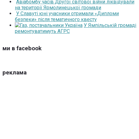
Авіабомбу часів Другої світової війни ліквідували
на території Ярмолинецької громади
У Славуті юні учасники отримали «Дипломи
безпеки» після тематичного квесту
У Ямпільській громаді
ремонтуватимуть АГРС
ми в facebook
реклама