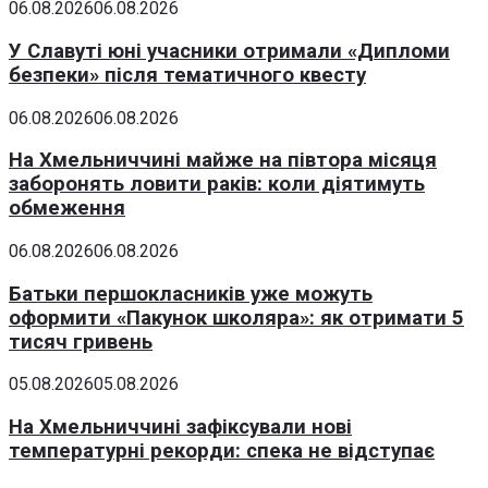
06.08.2026
06.08.2026
У Славуті юні учасники отримали «Дипломи
безпеки» після тематичного квесту
06.08.2026
06.08.2026
На Хмельниччині майже на півтора місяця
заборонять ловити раків: коли діятимуть
обмеження
06.08.2026
06.08.2026
Батьки першокласників уже можуть
оформити «Пакунок школяра»: як отримати 5
тисяч гривень
05.08.2026
05.08.2026
На Хмельниччині зафіксували нові
температурні рекорди: спека не відступає