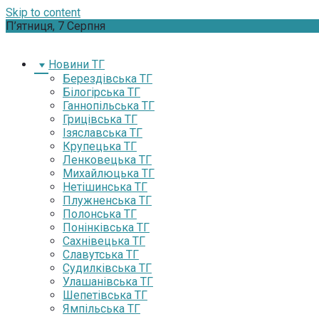
Skip to content
П’ятниця, 7 Серпня
Новини ТГ
Берездівська ТГ
Білогірська ТГ
Ганнопільська ТГ
Грицівська ТГ
Ізяславська ТГ
Крупецька ТГ
Ленковецька ТГ
Михайлюцька ТГ
Нетішинська ТГ
Плужненська ТГ
Полонська ТГ
Понінківська ТГ
Сахнівецька ТГ
Славутська ТГ
Судилківська ТГ
Улашанівська ТГ
Шепетівська ТГ
Ямпільська ТГ