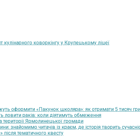
пт кулінарного коворкінгу у Крупецькому ліцеї
уть оформити «Пакунок школяра»: як отримати 5 тисяч гр
ть ловити раків: коли діятимуть обмеження
на території Ярмолинецької громади
и: знайомимо читачів із краєм, де історія творить сучасні
» після тематичного квесту