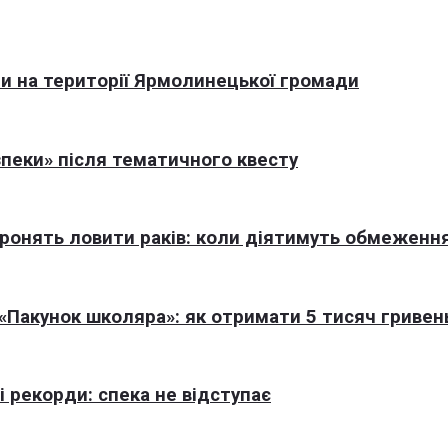
али на території Ярмолинецької громади
пеки» після тематичного квесту
оронять ловити раків: коли діятимуть обмеженн
Пакунок школяра»: як отримати 5 тисяч гривен
 рекорди: спека не відступає