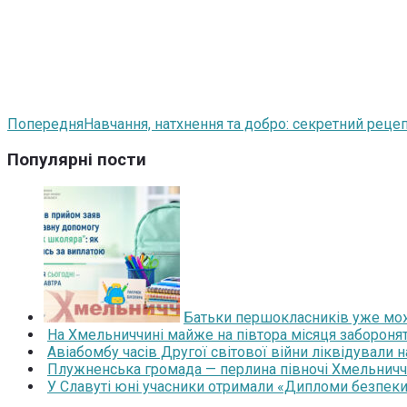
Попередня
Навчання, натхнення та добро: секретний реце
Популярні пости
Батьки першокласників уже мож
На Хмельниччині майже на півтора місяця забороня
Авіабомбу часів Другої світової війни ліквідували 
Плужненська громада — перлина півночі Хмельниччин
У Славуті юні учасники отримали «Дипломи безпеки