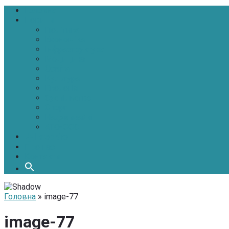
Головна
Новини
Політика
Економіка
Інфраструктура
Медицина
Освіта
Культура
Екологія
Суспільство
Спорт
Надзвичайні
АТО-ООС
Інтерв’ю
Про нас
Контакти
Головна
» image-77
image-77