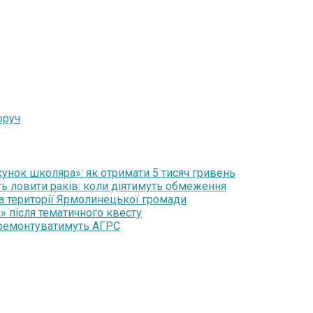
оруч
нок школяра»: як отримати 5 тисяч гривень
ть ловити раків: коли діятимуть обмеження
на території Ярмолинецької громади
» після тематичного квесту
 ремонтуватимуть АГРС