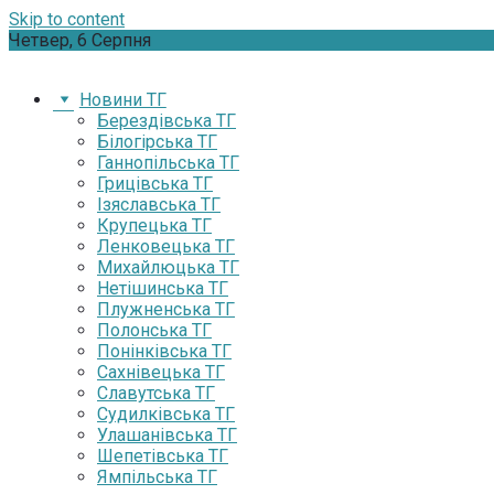
Skip to content
Четвер, 6 Серпня
Новини ТГ
Берездівська ТГ
Білогірська ТГ
Ганнопільська ТГ
Грицівська ТГ
Ізяславська ТГ
Крупецька ТГ
Ленковецька ТГ
Михайлюцька ТГ
Нетішинська ТГ
Плужненська ТГ
Полонська ТГ
Понінківська ТГ
Сахнівецька ТГ
Славутська ТГ
Судилківська ТГ
Улашанівська ТГ
Шепетівська ТГ
Ямпільська ТГ