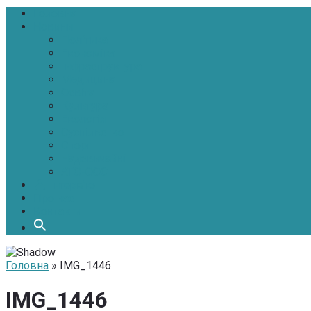
Головна
Новини
Політика
Економіка
Інфраструктура
Медицина
Освіта
Культура
Екологія
Суспільство
Спорт
Надзвичайні
АТО-ООС
Інтерв’ю
Про нас
Контакти
Головна
» IMG_1446
IMG_1446