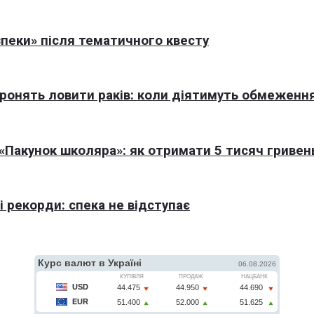
пеки» після тематичного квесту
оронять ловити раків: коли діятимуть обмеженн
Пакунок школяра»: як отримати 5 тисяч гривен
 рекорди: спека не відступає