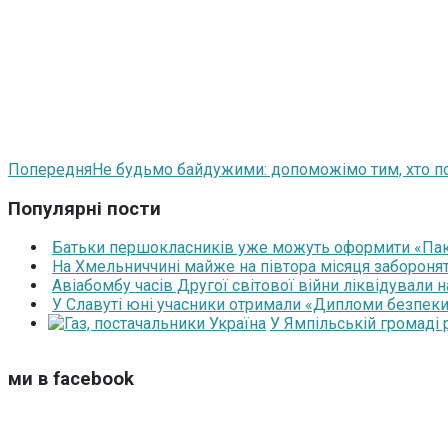
Попередня
Не будьмо байдужими: допоможімо тим, хто п
Популярні пости
Батьки першокласників уже можуть оформити «Паку
На Хмельниччині майже на півтора місяця забороня
Авіабомбу часів Другої світової війни ліквідували 
У Славуті юні учасники отримали «Дипломи безпеки
У Ямпільській громаді
ми в facebook