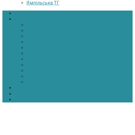
Ямпільська ТГ
Головна
Новини
Політика
Економіка
Інфраструктура
Медицина
Освіта
Культура
Екологія
Суспільство
Спорт
Надзвичайні
АТО-ООС
Інтерв’ю
Про нас
Контакти