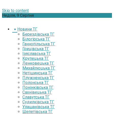
Skip to content
Неділя, 9 Серпня
Новини ТГ
Берездівська ТГ
Білогірська ТГ
Ганнопільська ТГ
Грицівська ТГ
Ізяславська ТГ
Крупецька ТГ
Ленковецька ТГ
Михайлюцька ТГ
Нетішинська ТГ
Плужненська ТГ
Полонська ТГ
Понінківська ТГ
Сахнівецька ТГ
Славутська ТГ
Судилківська ТГ
Улашанівська ТГ
Шепетівська ТГ