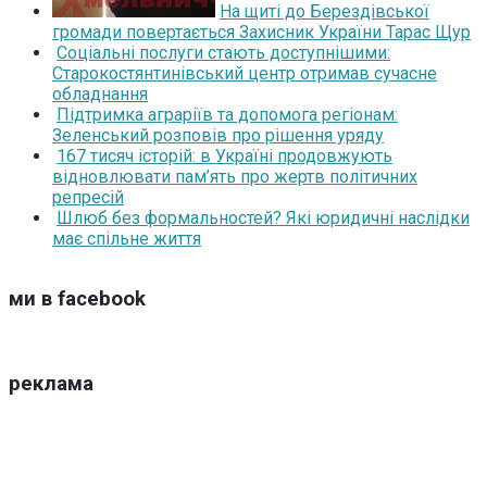
На щиті до Берездівської
громади повертається Захисник України Тарас Щур
Соціальні послуги стають доступнішими:
Старокостянтинівський центр отримав сучасне
обладнання
Підтримка аграріїв та допомога регіонам:
Зеленський розповів про рішення уряду
167 тисяч історій: в Україні продовжують
відновлювати пам’ять про жертв політичних
репресій
Шлюб без формальностей? Які юридичні наслідки
має спільне життя
ми в facebook
реклама