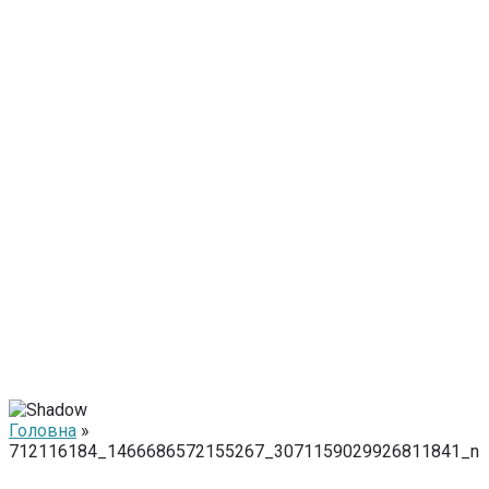
Головна
»
712116184_1466686572155267_3071159029926811841_n