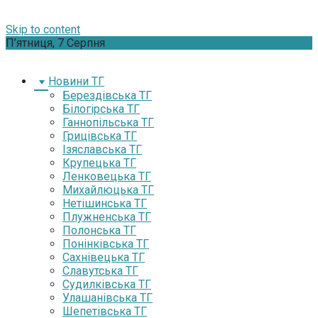
Skip to content
П’ятниця, 7 Серпня
Новини ТГ
Берездівська ТГ
Білогірська ТГ
Ганнопільська ТГ
Грицівська ТГ
Ізяславська ТГ
Крупецька ТГ
Ленковецька ТГ
Михайлюцька ТГ
Нетішинська ТГ
Плужненська ТГ
Полонська ТГ
Понінківська ТГ
Сахнівецька ТГ
Славутська ТГ
Судилківська ТГ
Улашанівська ТГ
Шепетівська ТГ