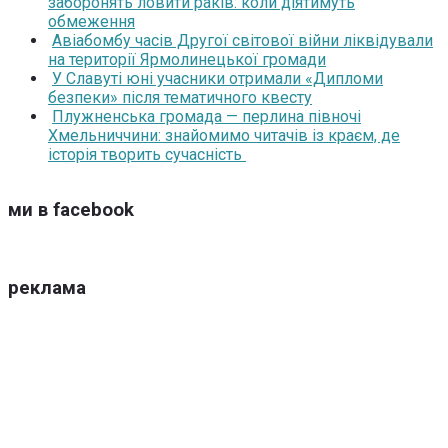
заборонять ловити раків: коли діятимуть
обмеження
Авіабомбу часів Другої світової війни ліквідували
на території Ярмолинецької громади
У Славуті юні учасники отримали «Дипломи
безпеки» після тематичного квесту
Плужненська громада — перлина півночі
Хмельниччини: знайомимо читачів із краєм, де
історія творить сучасність
ми в facebook
реклама