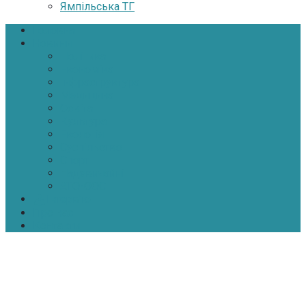
Ямпільська ТГ
Головна
Новини
Політика
Економіка
Інфраструктура
Медицина
Освіта
Культура
Екологія
Суспільство
Спорт
Надзвичайні
АТО-ООС
Інтерв’ю
Про нас
Контакти