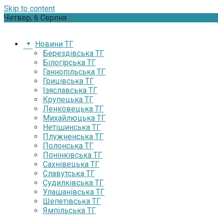
Skip to content
Четвер, 6 Серпня
Новини ТГ
Берездівська ТГ
Білогірська ТГ
Ганнопільська ТГ
Грицівська ТГ
Ізяславська ТГ
Крупецька ТГ
Ленковецька ТГ
Михайлюцька ТГ
Нетішинська ТГ
Плужненська ТГ
Полонська ТГ
Понінківська ТГ
Сахнівецька ТГ
Славутська ТГ
Судилківська ТГ
Улашанівська ТГ
Шепетівська ТГ
Ямпільська ТГ