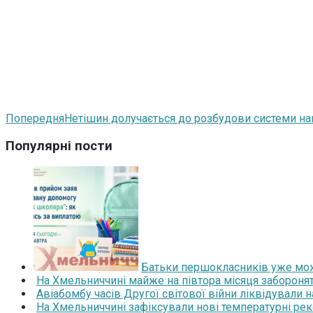
Попередня
Нетішин долучається до розбудови системи на
Популярні пости
Батьки першокласників уже мож
На Хмельниччині майже на півтора місяця забороня
Авіабомбу часів Другої світової війни ліквідували 
На Хмельниччині зафіксували нові температурні рек