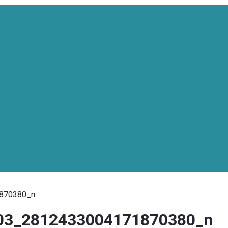
870380_n
03_2812433004171870380_n