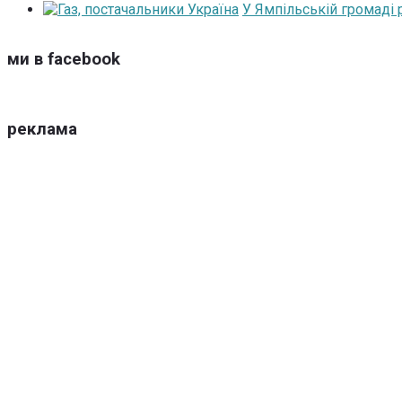
У Ямпільській громаді
ми в facebook
реклама