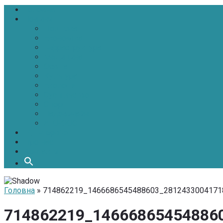
Головна
Новини
Політика
Економіка
Інфраструктура
Медицина
Освіта
Культура
Екологія
Суспільство
Спорт
Надзвичайні
АТО-ООС
Інтерв’ю
Про нас
Контакти
Головна
» 714862219_1466686545488603_2812433004171
714862219_14666865454886