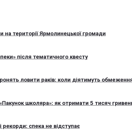
али на території Ярмолинецької громади
пеки» після тематичного квесту
оронять ловити раків: коли діятимуть обмеженн
Пакунок школяра»: як отримати 5 тисяч гривен
 рекорди: спека не відступає