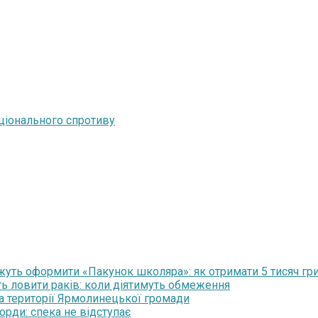
ціонального спротиву
уть оформити «Пакунок школяра»: як отримати 5 тисяч гр
ть ловити раків: коли діятимуть обмеження
на території Ярмолинецької громади
орди: спека не відступає