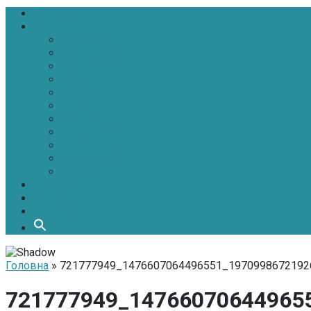
Головна
Новини
Політика
Економіка
Інфраструктура
Медицина
Освіта
Культура
Екологія
Суспільство
Спорт
Надзвичайні
АТО-ООС
Інтерв’ю
Про нас
Контакти
Головна
» 721777949_1476607064496551_1970998672192
721777949_14766070644965