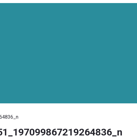
64836_n
51_197099867219264836_n