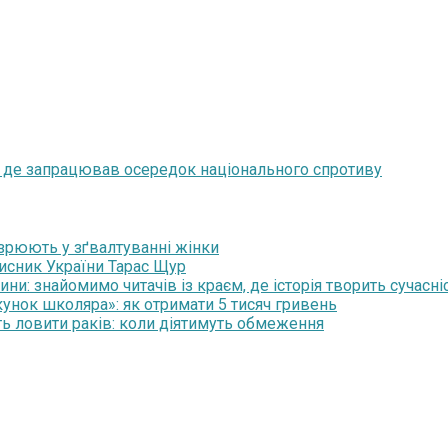
, де запрацював осередок національного спротиву
озрюють у зґвалтуванні жінки
хисник України Тарас Щур
и: знайомимо читачів із краєм, де історія творить сучасні
нок школяра»: як отримати 5 тисяч гривень
ть ловити раків: коли діятимуть обмеження