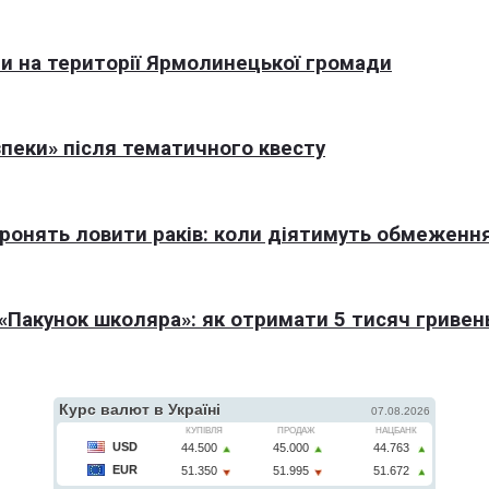
али на території Ярмолинецької громади
пеки» після тематичного квесту
оронять ловити раків: коли діятимуть обмеженн
Пакунок школяра»: як отримати 5 тисяч гривен