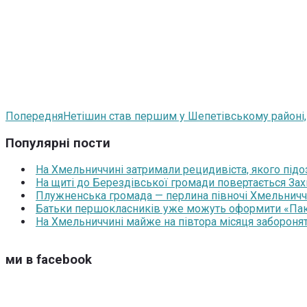
Попередня
Нетішин став першим у Шепетівському районі
Популярні пости
На Хмельниччині затримали рецидивіста, якого під
На щиті до Берездівської громади повертається За
Плужненська громада — перлина півночі Хмельниччин
Батьки першокласників уже можуть оформити «Паку
На Хмельниччині майже на півтора місяця забороня
ми в facebook