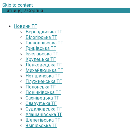
Skip to content
П’ятниця, 7 Серпня
Новини ТГ
Берездівська ТГ
Білогірська ТГ
Ганнопільська ТГ
Грицівська ТГ
Ізяславська ТГ
Крупецька ТГ
Ленковецька ТГ
Михайлюцька ТГ
Нетішинська ТГ
Плужненська ТГ
Полонська ТГ
Понінківська ТГ
Сахнівецька ТГ
Славутська ТГ
Судилківська ТГ
Улашанівська ТГ
Шепетівська ТГ
Ямпільська ТГ