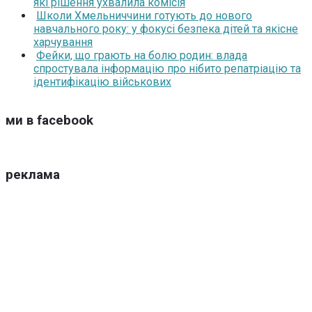
які рішення ухвалила комісія
Школи Хмельниччини готують до нового
навчального року: у фокусі безпека дітей та якісне
харчування
Фейки, що грають на болю родин: влада
спростувала інформацію про нібито репатріацію та
ідентифікацію військових
ми в facebook
реклама