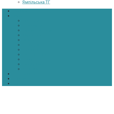
Ямпільська ТГ
Головна
Новини
Політика
Економіка
Інфраструктура
Медицина
Освіта
Культура
Екологія
Суспільство
Спорт
Надзвичайні
АТО-ООС
Інтерв’ю
Про нас
Контакти