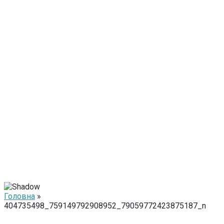
Головна
»
404735498_759149792908952_79059772423875187_n