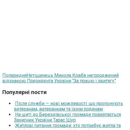
Попередня
Нетішинець Микола Ковба нагороджений
відзнакою Президента України “За працю і звитягу”
Популярні пости
Після служби — нові можливості: що пропонують
ветеранам, ветеранкам та їхнім родинам
На щиті до Берездівської громади повертається
Захисник України Тарас Щур
Житлові питання громади: хто потребує житла та