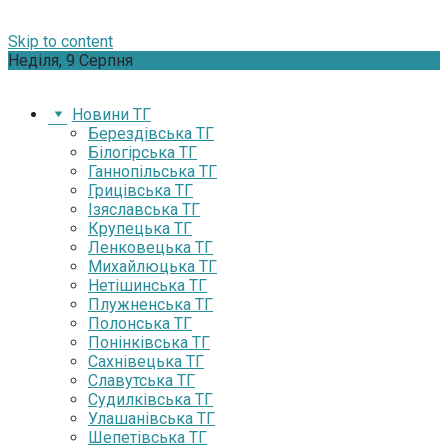
Skip to content
Неділя, 9 Серпня
Новини ТГ
Берездівська ТГ
Білогірська ТГ
Ганнопільська ТГ
Грицівська ТГ
Ізяславська ТГ
Крупецька ТГ
Ленковецька ТГ
Михайлюцька ТГ
Нетішинська ТГ
Плужненська ТГ
Полонська ТГ
Понінківська ТГ
Сахнівецька ТГ
Славутська ТГ
Судилківська ТГ
Улашанівська ТГ
Шепетівська ТГ