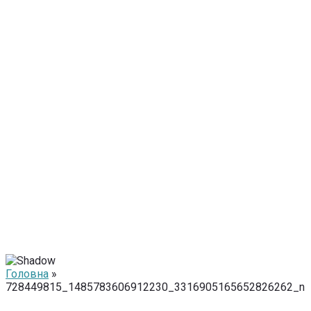
Головна
»
728449815_1485783606912230_3316905165652826262_n