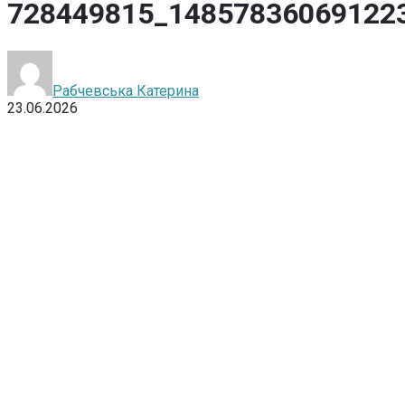
728449815_14857836069122
Рабчевська Катерина
23.06.2026