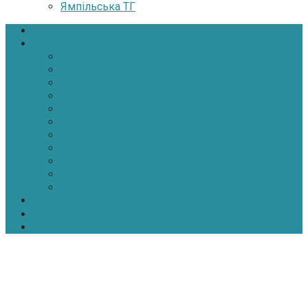
Ямпільська ТГ
Головна
Новини
Політика
Економіка
Інфраструктура
Медицина
Освіта
Культура
Екологія
Суспільство
Спорт
Надзвичайні
АТО-ООС
Інтерв’ю
Про нас
Контакти