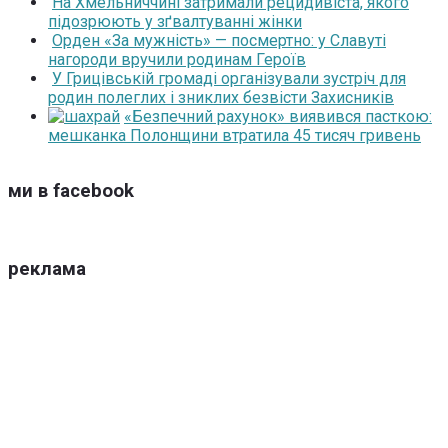
На Хмельниччині затримали рецидивіста, якого
підозрюють у зґвалтуванні жінки
Орден «За мужність» — посмертно: у Славуті
нагороди вручили родинам Героїв
У Грицівській громаді організували зустріч для
родин полеглих і зниклих безвісти Захисників
«Безпечний рахунок» виявився пасткою:
мешканка Полонщини втратила 45 тисяч гривень
ми в facebook
реклама