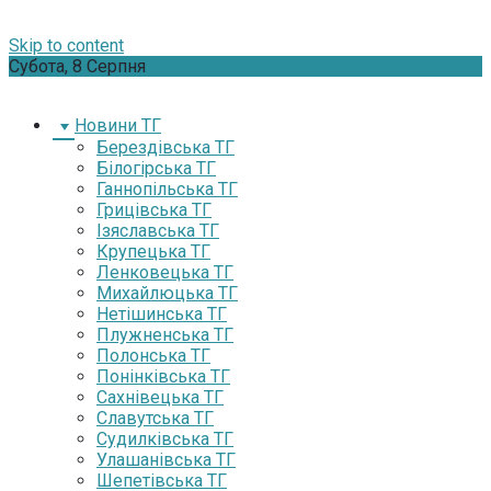
Skip to content
Субота, 8 Серпня
Новини ТГ
Берездівська ТГ
Білогірська ТГ
Ганнопільська ТГ
Грицівська ТГ
Ізяславська ТГ
Крупецька ТГ
Ленковецька ТГ
Михайлюцька ТГ
Нетішинська ТГ
Плужненська ТГ
Полонська ТГ
Понінківська ТГ
Сахнівецька ТГ
Славутська ТГ
Судилківська ТГ
Улашанівська ТГ
Шепетівська ТГ