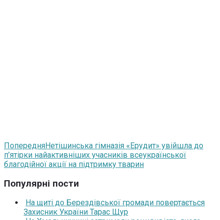
Попередня
Нетішинська гімназія «Ерудит» увійшла до
п’ятірки найактивніших учасників всеукраїнської
благодійної акції на підтримку тварин
Популярні пости
На щиті до Берездівської громади повертається
Захисник України Тарас Щур