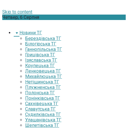
Skip to content
Четвер, 6 Серпня
Новини ТГ
Берездівська ТГ
Білогірська ТГ
Ганнопільська ТГ
Грицівська ТГ
Ізяславська ТГ
Крупецька ТГ
Ленковецька ТГ
Михайлюцька ТГ
Нетішинська ТГ
Плужненська ТГ
Полонська ТГ
Понінківська ТГ
Сахнівецька ТГ
Славутська ТГ
Судилківська ТГ
Улашанівська ТГ
Шепетівська ТГ