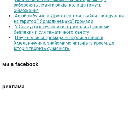
заборонять ловити раків: коли діятимуть
обмеження
Авіабомбу часів Другої світової війни ліквідували
на території Ярмолинецької громади
У Славуті юні учасники отримали «Дипломи
безпеки» після тематичного квесту
Плужненська громада — перлина півночі
Хмельниччини: знайомимо читачів із краєм, де
історія творить сучасність
ми в facebook
реклама