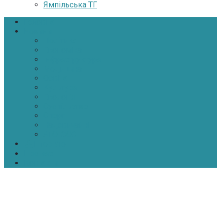
Ямпільська ТГ
Головна
Новини
Політика
Економіка
Інфраструктура
Медицина
Освіта
Культура
Екологія
Суспільство
Спорт
Надзвичайні
АТО-ООС
Інтерв’ю
Про нас
Контакти