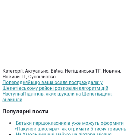
Категорії:
Актуально
,
Війна
,
Нетішинська ТГ
,
Новини
,
Новини ТГ
,
Суспільство
Попередня
Якщо ваша оселя постраждала: у
Шепетівському районі розповіли алгоритм дій
Наступна
Підлітків, яких шукали на Шепетівщині,
знайшли
Популярні пости
Батьки першокласників уже можуть оформити
«Пакунок школяра»: як отримати 5 тисяч гривень
На Хмельниччині майже на півтора місяця