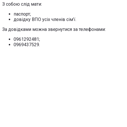
З собою слід мати:
паспорт;
довідку ВПО усіх членів сім’ї.
За довідками можна звернутися за телефонами:
0961292481;
0969437529.