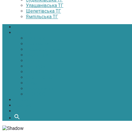
Улашанівська ТГ
Шепетівська ТГ
Ямпільська ТГ
Головна
Новини
Політика
Економіка
Інфраструктура
Медицина
Освіта
Культура
Екологія
Суспільство
Спорт
Надзвичайні
АТО-ООС
Інтерв’ю
Про нас
Контакти