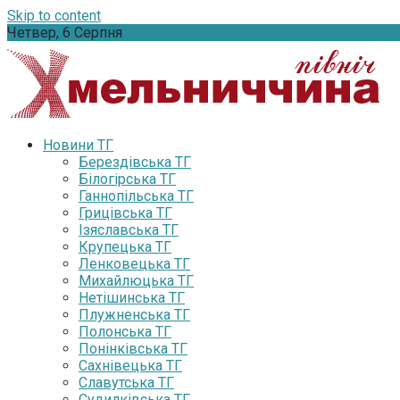
Skip to content
Четвер, 6 Серпня
Новини ТГ
Берездівська ТГ
Білогірська ТГ
Ганнопільська ТГ
Грицівська ТГ
Ізяславська ТГ
Крупецька ТГ
Ленковецька ТГ
Михайлюцька ТГ
Нетішинська ТГ
Плужненська ТГ
Полонська ТГ
Понінківська ТГ
Сахнівецька ТГ
Славутська ТГ
Судилківська ТГ