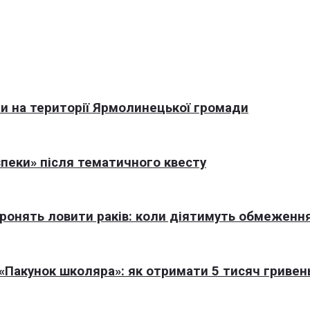
али на території Ярмолинецької громади
пеки» після тематичного квесту
оронять ловити раків: коли діятимуть обмеженн
Пакунок школяра»: як отримати 5 тисяч гривен