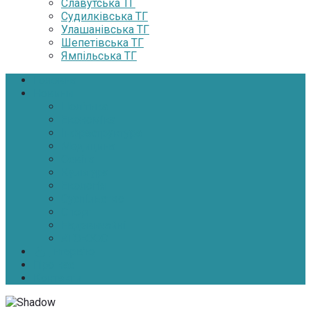
Славутська ТГ
Судилківська ТГ
Улашанівська ТГ
Шепетівська ТГ
Ямпільська ТГ
Головна
Новини
Політика
Економіка
Інфраструктура
Медицина
Освіта
Культура
Екологія
Суспільство
Спорт
Надзвичайні
АТО-ООС
Інтерв’ю
Про нас
Контакти