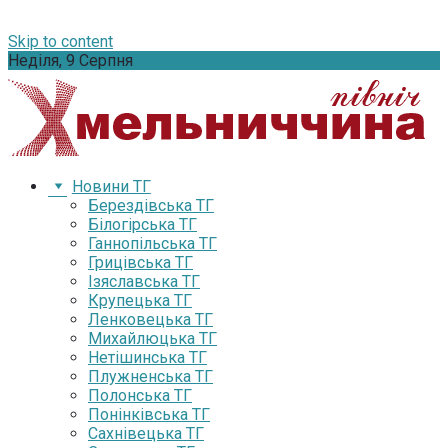
Skip to content
Неділя, 9 Серпня
Новини ТГ
Берездівська ТГ
Білогірська ТГ
Ганнопільська ТГ
Грицівська ТГ
Ізяславська ТГ
Крупецька ТГ
Ленковецька ТГ
Михайлюцька ТГ
Нетішинська ТГ
Плужненська ТГ
Полонська ТГ
Понінківська ТГ
Сахнівецька ТГ