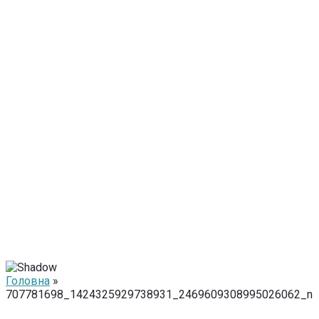
Головна
»
707781698_1424325929738931_2469609308995026062_n