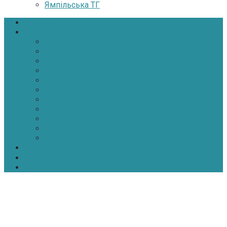
Ямпільська ТГ
Головна
Новини
Політика
Економіка
Інфраструктура
Медицина
Освіта
Культура
Екологія
Суспільство
Спорт
Надзвичайні
АТО-ООС
Інтерв’ю
Про нас
Контакти