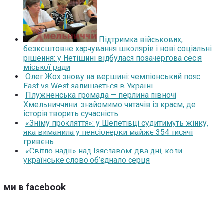
Підтримка військових,
безкоштовне харчування школярів і нові соціальні
рішення: у Нетішині відбулася позачергова сесія
міської ради
Олег Жох знову на вершині: чемпіонський пояс
East vs West залишається в Україні
Плужненська громада — перлина півночі
Хмельниччини: знайомимо читачів із краєм, де
історія творить сучасність
«Зніму прокляття»: у Шепетівці судитимуть жінку,
яка виманила у пенсіонерки майже 354 тисячі
гривень
«Світло надії» над Ізяславом: два дні, коли
українське слово об’єднало серця
ми в facebook