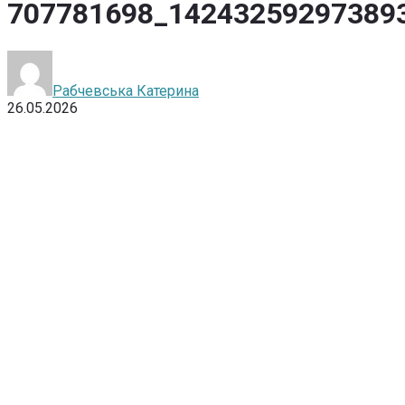
707781698_14243259297389
Рабчевська Катерина
26.05.2026