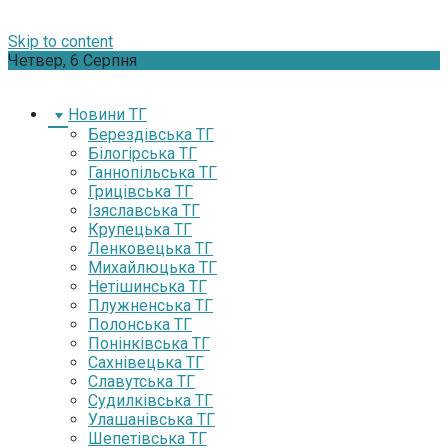
Skip to content
Четвер, 6 Серпня
Новини ТГ
Берездівська ТГ
Білогірська ТГ
Ганнопільська ТГ
Грицівська ТГ
Ізяславська ТГ
Крупецька ТГ
Ленковецька ТГ
Михайлюцька ТГ
Нетішинська ТГ
Плужненська ТГ
Полонська ТГ
Понінківська ТГ
Сахнівецька ТГ
Славутська ТГ
Судилківська ТГ
Улашанівська ТГ
Шепетівська ТГ