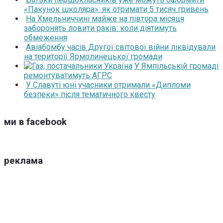
«Пакунок школяра»: як отримати 5 тисяч гривень
На Хмельниччині майже на півтора місяця
заборонять ловити раків: коли діятимуть
обмеження
Авіабомбу часів Другої світової війни ліквідували
на території Ярмолинецької громади
У Ямпільській громаді
ремонтуватимуть АГРС
У Славуті юні учасники отримали «Дипломи
безпеки» після тематичного квесту
ми в facebook
реклама