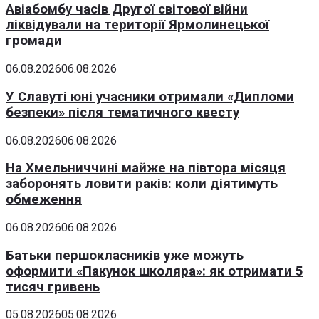
Авіабомбу часів Другої світової війни
ліквідували на території Ярмолинецької
громади
06.08.2026
06.08.2026
У Славуті юні учасники отримали «Дипломи
безпеки» після тематичного квесту
06.08.2026
06.08.2026
На Хмельниччині майже на півтора місяця
заборонять ловити раків: коли діятимуть
обмеження
06.08.2026
06.08.2026
Батьки першокласників уже можуть
оформити «Пакунок школяра»: як отримати 5
тисяч гривень
05.08.2026
05.08.2026