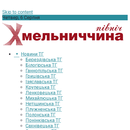
Skip to content
Четвер, 6 Серпня
Новини ТГ
Берездівська ТГ
Білогірська ТГ
Ганнопільська ТГ
Грицівська ТГ
Ізяславська ТГ
Крупецька ТГ
Ленковецька ТГ
Михайлюцька ТГ
Нетішинська ТГ
Плужненська ТГ
Полонська ТГ
Понінківська ТГ
Сахнівецька ТГ