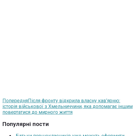
Попередня
Після фронту відкрила власну кав’ярню:
історія військової з Хмельниччини, яка допомагає іншим
повертатися до мирного життя
Популярні пости
Батьки першокласників уже можуть оформити