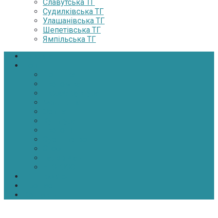
Славутська ТГ
Судилківська ТГ
Улашанівська ТГ
Шепетівська ТГ
Ямпільська ТГ
Головна
Новини
Політика
Економіка
Інфраструктура
Медицина
Освіта
Культура
Екологія
Суспільство
Спорт
Надзвичайні
АТО-ООС
Інтерв’ю
Про нас
Контакти