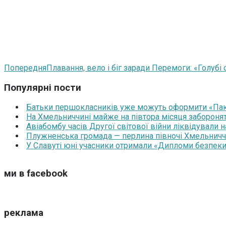
Попередня
Плавання, вело і біг заради Перемоги: «Голубі
Популярні пости
Батьки першокласників уже можуть оформити «Паку
На Хмельниччині майже на півтора місяця забороня
Авіабомбу часів Другої світової війни ліквідували 
Плужненська громада — перлина півночі Хмельниччин
У Славуті юні учасники отримали «Дипломи безпеки
ми в facebook
реклама