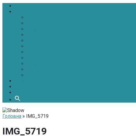
Головна
Новини
Політика
Економіка
Інфраструктура
Медицина
Освіта
Культура
Екологія
Суспільство
Спорт
Надзвичайні
АТО-ООС
Інтерв’ю
Про нас
Контакти
Головна
» IMG_5719
IMG_5719