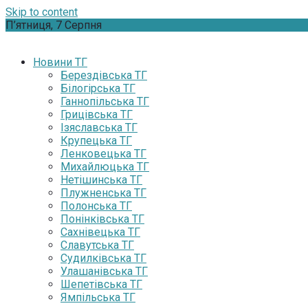
Skip to content
П’ятниця, 7 Серпня
Новини ТГ
Берездівська ТГ
Білогірська ТГ
Ганнопільська ТГ
Грицівська ТГ
Ізяславська ТГ
Крупецька ТГ
Ленковецька ТГ
Михайлюцька ТГ
Нетішинська ТГ
Плужненська ТГ
Полонська ТГ
Понінківська ТГ
Сахнівецька ТГ
Славутська ТГ
Судилківська ТГ
Улашанівська ТГ
Шепетівська ТГ
Ямпільська ТГ