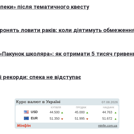
пеки» після тематичного квесту
оронять ловити раків: коли діятимуть обмеженн
Пакунок школяра»: як отримати 5 тисяч гривен
 рекорди: спека не відступає