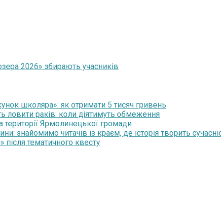
 озера 2026» збирають учасників
нок школяра»: як отримати 5 тисяч гривень
ть ловити раків: коли діятимуть обмеження
на території Ярмолинецької громади
и: знайомимо читачів із краєм, де історія творить сучасні
» після тематичного квесту