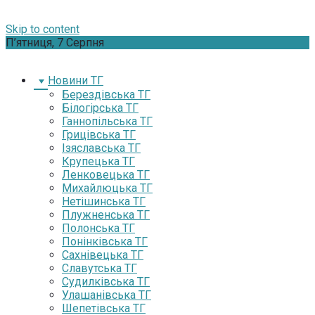
Skip to content
П’ятниця, 7 Серпня
Новини ТГ
Берездівська ТГ
Білогірська ТГ
Ганнопільська ТГ
Грицівська ТГ
Ізяславська ТГ
Крупецька ТГ
Ленковецька ТГ
Михайлюцька ТГ
Нетішинська ТГ
Плужненська ТГ
Полонська ТГ
Понінківська ТГ
Сахнівецька ТГ
Славутська ТГ
Судилківська ТГ
Улашанівська ТГ
Шепетівська ТГ