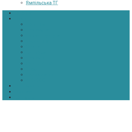
Ямпільська ТГ
Головна
Новини
Політика
Економіка
Інфраструктура
Медицина
Освіта
Культура
Екологія
Суспільство
Спорт
Надзвичайні
АТО-ООС
Інтерв’ю
Про нас
Контакти