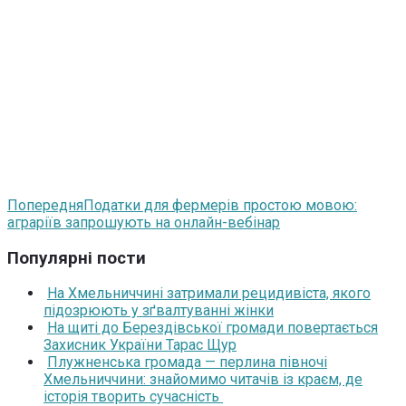
Попередня
Податки для фермерів простою мовою:
аграріїв запрошують на онлайн-вебінар
Популярні пости
На Хмельниччині затримали рецидивіста, якого
підозрюють у зґвалтуванні жінки
На щиті до Берездівської громади повертається
Захисник України Тарас Щур
Плужненська громада — перлина півночі
Хмельниччини: знайомимо читачів із краєм, де
історія творить сучасність