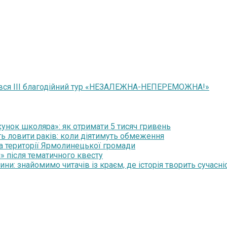
очався ІІІ благодійний тур «НЕЗАЛЕЖНА-НЕПЕРЕМОЖНА!»
нок школяра»: як отримати 5 тисяч гривень
ть ловити раків: коли діятимуть обмеження
на території Ярмолинецької громади
» після тематичного квесту
и: знайомимо читачів із краєм, де історія творить сучасні