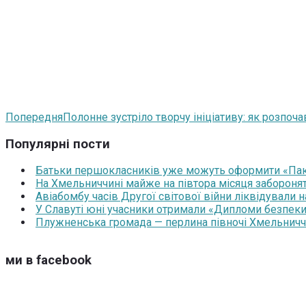
Попередня
Полонне зустріло творчу ініціативу: як розп
Популярні пости
Батьки першокласників уже можуть оформити «Паку
На Хмельниччині майже на півтора місяця забороня
Авіабомбу часів Другої світової війни ліквідували 
У Славуті юні учасники отримали «Дипломи безпеки
Плужненська громада — перлина півночі Хмельниччин
ми в facebook