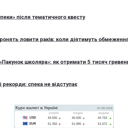
пеки» після тематичного квесту
оронять ловити раків: коли діятимуть обмеженн
Пакунок школяра»: як отримати 5 тисяч гривен
 рекорди: спека не відступає