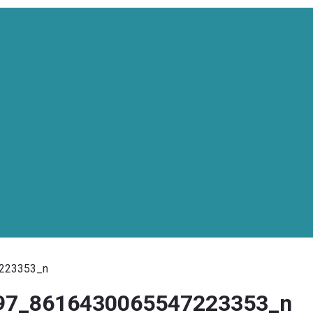
223353_n
97_8616430065547223353_n