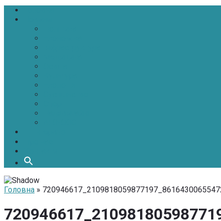
Головна
Новини
Політика
Економіка
Інфраструктура
Медицина
Освіта
Культура
Екологія
Суспільство
Спорт
Надзвичайні
АТО-ООС
Інтерв’ю
Про нас
Контакти
Головна
» 720946617_2109818059877197_8616430065547
720946617_21098180598771