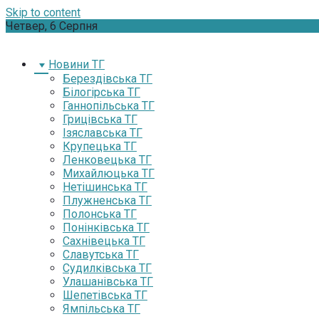
Skip to content
Четвер, 6 Серпня
Новини ТГ
Берездівська ТГ
Білогірська ТГ
Ганнопільська ТГ
Грицівська ТГ
Ізяславська ТГ
Крупецька ТГ
Ленковецька ТГ
Михайлюцька ТГ
Нетішинська ТГ
Плужненська ТГ
Полонська ТГ
Понінківська ТГ
Сахнівецька ТГ
Славутська ТГ
Судилківська ТГ
Улашанівська ТГ
Шепетівська ТГ
Ямпільська ТГ