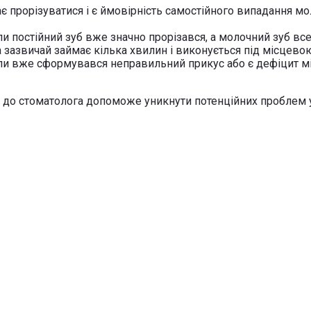
є прорізуватися і є ймовірність самостійного випадання м
ли постійний зуб вже значно прорізався, а молочний зуб в
зазвичай займає кілька хвилин і виконується під місцевою
оли вже сформувався неправильний прикус або є дефіцит м
 до стоматолога допоможе уникнути потенційних проблем у