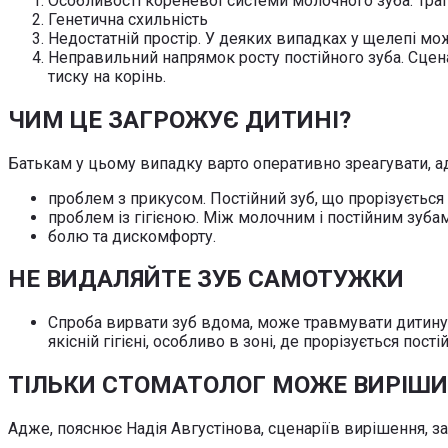
Особливості кореневої системи молочного зуба. Трап
Генетична схильність
Недостатній простір. У деяких випадках у щелепі мо
Неправильний напрямок росту постійного зуба. Сцена
тиску на корінь.
ЧИМ ЦЕ ЗАГРОЖУЄ ДИТИНІ?
Батькам у цьому випадку варто оперативно зреагувати, а
проблем з прикусом. Постійний зуб, що прорізуєтьс
проблем із гігієною. Між молочним і постійним зуба
болю та дискомфорту.
НЕ ВИДАЛЯЙТЕ ЗУБ САМОТУЖКИ
Спроба вирвати зуб вдома, може травмувати дитину, 
якісній гігієні, особливо в зоні, де прорізується пос
ТІЛЬКИ СТОМАТОЛОГ МОЖЕ ВИРІШ
Адже, пояснює Надія Августінова, сценаріїв вирішення, за