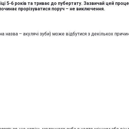
іці 5-6 років та триває до пубертату. Зазвичай цей проц
 починає прорізуватися поруч – не виключення.
на назва – акулячі зуби) може відбутися з декількох причин