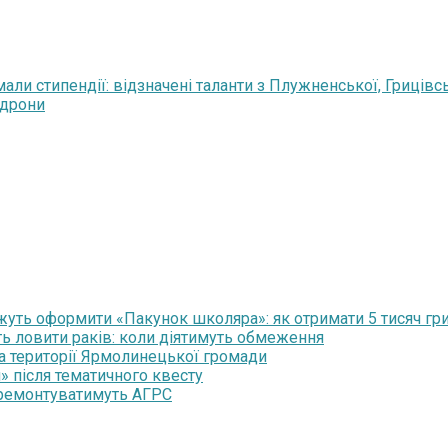
али стипендії: відзначені таланти з Плужненської, Грицівс
 дрони
уть оформити «Пакунок школяра»: як отримати 5 тисяч гр
ть ловити раків: коли діятимуть обмеження
на території Ярмолинецької громади
» після тематичного квесту
 ремонтуватимуть АГРС