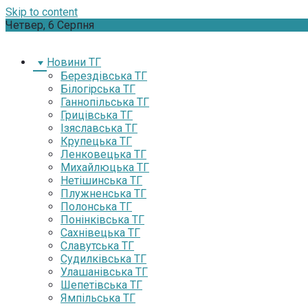
Skip to content
Четвер, 6 Серпня
Новини ТГ
Берездівська ТГ
Білогірська ТГ
Ганнопільська ТГ
Грицівська ТГ
Ізяславська ТГ
Крупецька ТГ
Ленковецька ТГ
Михайлюцька ТГ
Нетішинська ТГ
Плужненська ТГ
Полонська ТГ
Понінківська ТГ
Сахнівецька ТГ
Славутська ТГ
Судилківська ТГ
Улашанівська ТГ
Шепетівська ТГ
Ямпільська ТГ