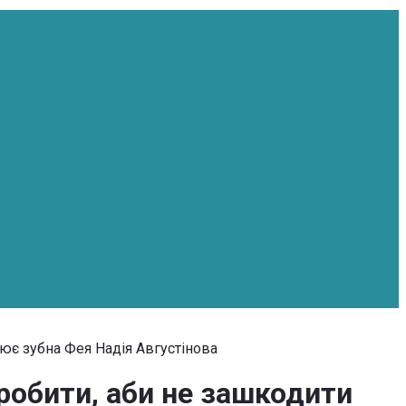
нює зубна Фея Надія Августінова
робити, аби не зашкодити