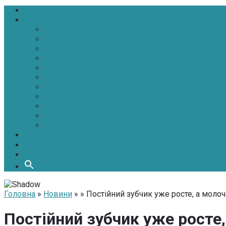
Головна
Новини
Політика
Економіка
Інфраструктура
Медицина
Освіта
Культура
Екологія
Суспільство
Спорт
Надзвичайні
АТО-ООС
Інтерв’ю
Про нас
Контакти
Головна
»
Новини
» » Постійний зубчик уже росте, а моло
Постійний зубчик уже росте