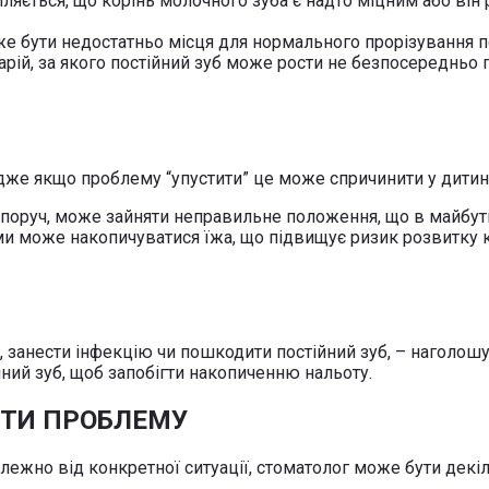
ляється, що корінь молочного зуба є надто міцним або він 
же бути недостатньо місця для нормального прорізування по
рій, за якого постійний зуб може рости не безпосередньо 
дже якщо проблему “упустити” це може спричинити у дити
я поруч, може зайняти неправильне положення, що в майбу
ми може накопичуватися їжа, що підвищує ризик розвитку ка
занести інфекцію чи пошкодити постійний зуб, – наголошує 
тійний зуб, щоб запобігти накопиченню нальоту.
ИТИ ПРОБЛЕМУ
лежно від конкретної ситуації, стоматолог може бути декіл