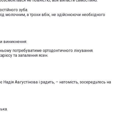
розсмоктався не повністю, аби випасти самостійно.
стійного зуба.
під молочним, а трохи вбік, не здійснюючи необхідного
ни виникнення:
тньому потребуватиме ортодонтичного лікування.
рієсу та запалення ясен.
Надія Августінова і радить, – натомість, зосередьтесь на
ька.