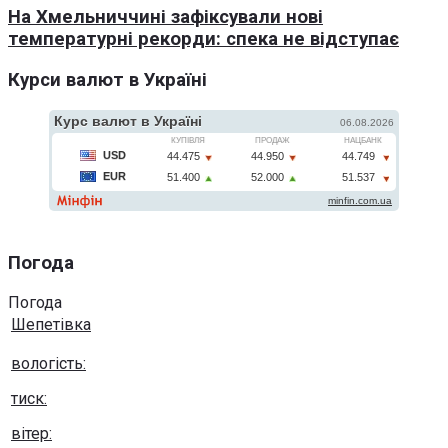
На Хмельниччині зафіксували нові
температурні рекорди: спека не відступає
Курси валют в Україні
Погода
Погода
Шепетівка
вологість:
тиск:
вітер: