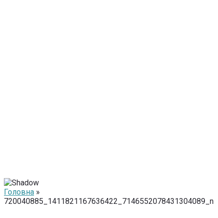
Головна
»
720040885_1411821167636422_7146552078431304089_n