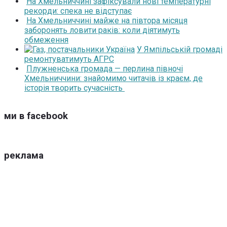
На Хмельниччині зафіксували нові температурні
рекорди: спека не відступає
На Хмельниччині майже на півтора місяця
заборонять ловити раків: коли діятимуть
обмеження
У Ямпільській громаді
ремонтуватимуть АГРС
Плужненська громада — перлина півночі
Хмельниччини: знайомимо читачів із краєм, де
історія творить сучасність
ми в facebook
реклама