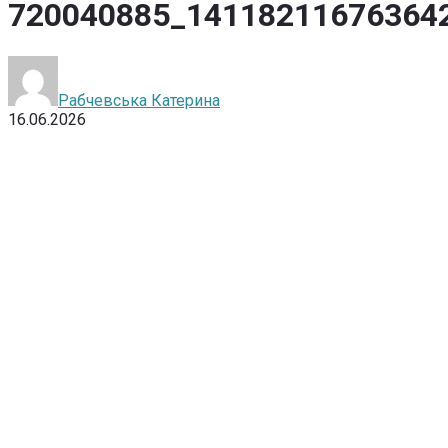
720040885_14118211676364
Рабчевська Катерина
16.06.2026