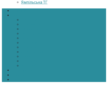
Ямпільська ТГ
Головна
Новини
Політика
Економіка
Інфраструктура
Медицина
Освіта
Культура
Екологія
Суспільство
Спорт
Надзвичайні
АТО-ООС
Інтерв’ю
Про нас
Контакти