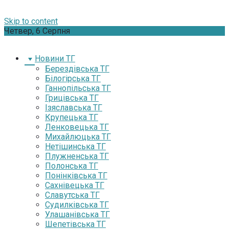
Skip to content
Четвер, 6 Серпня
Новини ТГ
Берездівська ТГ
Білогірська ТГ
Ганнопільська ТГ
Грицівська ТГ
Ізяславська ТГ
Крупецька ТГ
Ленковецька ТГ
Михайлюцька ТГ
Нетішинська ТГ
Плужненська ТГ
Полонська ТГ
Понінківська ТГ
Сахнівецька ТГ
Славутська ТГ
Судилківська ТГ
Улашанівська ТГ
Шепетівська ТГ