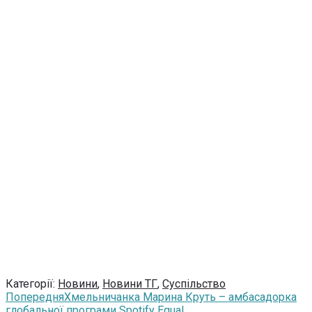
Категорії:
Новини
,
Новини ТГ
,
Суспільство
Попередня
Хмельничанка Марина Круть – амбасадорка
глобальної програми Spotify Equal