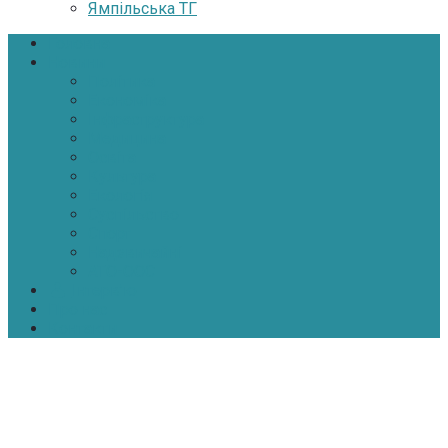
Ямпільська ТГ
Головна
Новини
Політика
Економіка
Інфраструктура
Медицина
Освіта
Культура
Екологія
Суспільство
Спорт
Надзвичайні
АТО-ООС
Інтерв’ю
Про нас
Контакти