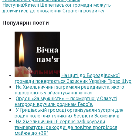
Наступна
Жителі Шепетівської громади можуть
долучитись до оновлення Стратегії розвитку
Популярні пости
На щиті до Берездівської
громади повертається Захисник України Тарас Щур
На Хмельниччині затримали рецидивіста, якого
підозрюють у зґвалтуванні жінки
Орден «За мужність» — посмертно: у Славуті
нагороди вручили родинам Героїв
У Грицівській громаді організували зустріч для
родин полеглих і зниклих безвісти Захисників
На Хмельниччині 6 серпня зафіксували
температурні рекорди: де повітря прогрілося
майже до +39°