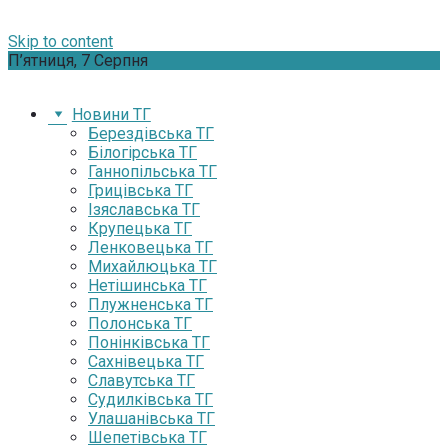
Skip to content
П’ятниця, 7 Серпня
Новини ТГ
Берездівська ТГ
Білогірська ТГ
Ганнопільська ТГ
Грицівська ТГ
Ізяславська ТГ
Крупецька ТГ
Ленковецька ТГ
Михайлюцька ТГ
Нетішинська ТГ
Плужненська ТГ
Полонська ТГ
Понінківська ТГ
Сахнівецька ТГ
Славутська ТГ
Судилківська ТГ
Улашанівська ТГ
Шепетівська ТГ