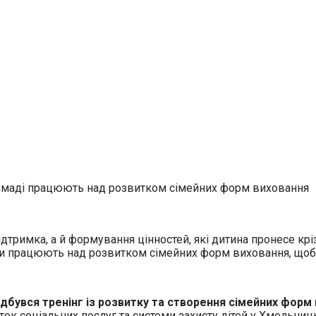
дтримка, а й формування цінностей, які дитина пронесе крі
ди працюють над розвитком сімейних форм виховання, щоб я
ідбувся тренінг із розвитку та створення сімейних форм
к соціальних послуг та системи захисту дітей у Хмельницьк