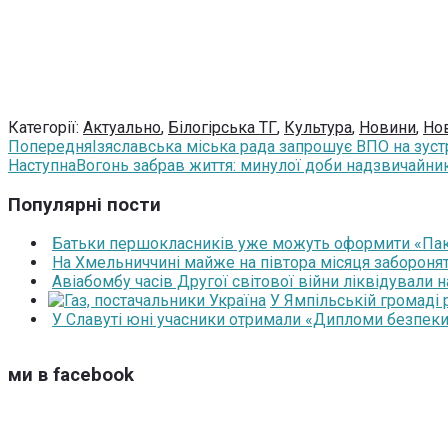
Категорії:
Актуально
,
Білогірська ТГ
,
Культура
,
Новини
,
Но
Попередня
Ізяславська міська рада запрошує ВПО на зуст
Наступна
Вогонь забрав життя: минулої доби надзвичайник
Популярні пости
Батьки першокласників уже можуть оформити «Паку
На Хмельниччині майже на півтора місяця забороня
Авіабомбу часів Другої світової війни ліквідували 
У Ямпільській громаді
У Славуті юні учасники отримали «Дипломи безпеки
ми в facebook