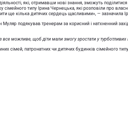
яльності, які, отримавши нові знання, зможуть поділитися 
 сімейного типу Ірина Чернецька, які розповіли про власни
бити ще кілька дитячих сердець щасливими», — зазначила Ір
 Муляр подякував тренерам за корисний і натхненний захі
е все можливе, щоб діти мали змогу зростати у турботливих 
мних сімей, патронатних чи дитячих будинків сімейного тип