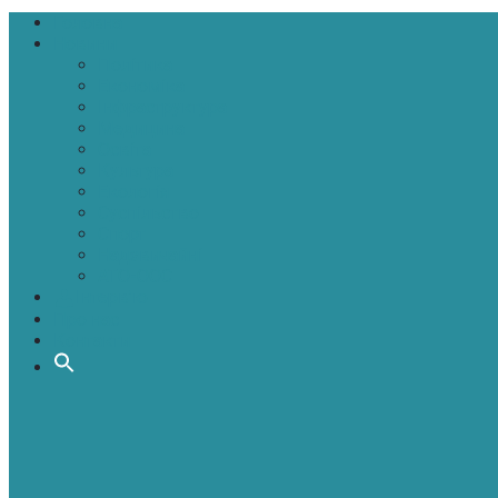
Головна
Новини
Політика
Економіка
Інфраструктура
Медицина
Освіта
Культура
Екологія
Суспільство
Спорт
Надзвичайні
АТО-ООС
Інтерв’ю
Про нас
Контакти