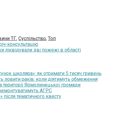
вини ТГ
,
Суспільство
,
Топ
річ-консультацію
и ліквідували дві пожежі в області
нок школяра»: як отримати 5 тисяч гривень
ть ловити раків: коли діятимуть обмеження
на території Ярмолинецької громади
 ремонтуватимуть АГРС
» після тематичного квесту