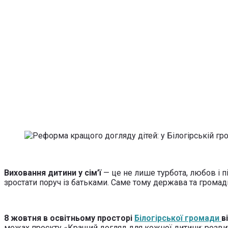
Виховання дитини у сім’ї
— це не лише турбота, любов і пі
зростати поруч із батьками. Саме тому держава та грома
8 жовтня в освітньому просторі
Білогірської громади
в
межах проєкту «Кращий догляд для кожної дитини: розвито