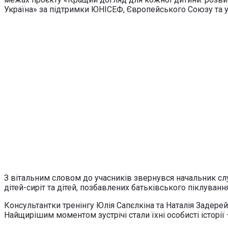
Україна» за підтримки ЮНІСЕФ, Європейського Союзу та ур
З вітальним словом до учасників звернувся начальник слу
дітей-сиріт та дітей, позбавлених батьківського піклуван
Консультантки тренінгу Юлія Сапєлкіна та Наталія Задерей
Найщирішим моментом зустрічі стали їхні особисті історі