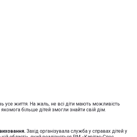
зь усе життя. На жаль, не всі діти мають можливість
комога більше дітей змогли знайти свій дім.
 виховання.
Захід організувала служба у справах дітей у
ій області», який реалізується РМ «Карітас-Спес