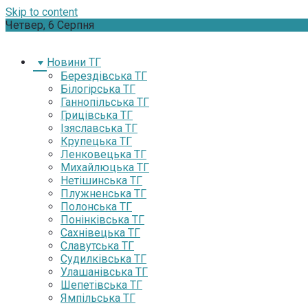
Skip to content
Четвер, 6 Серпня
Новини ТГ
Берездівська ТГ
Білогірська ТГ
Ганнопільська ТГ
Грицівська ТГ
Ізяславська ТГ
Крупецька ТГ
Ленковецька ТГ
Михайлюцька ТГ
Нетішинська ТГ
Плужненська ТГ
Полонська ТГ
Понінківська ТГ
Сахнівецька ТГ
Славутська ТГ
Судилківська ТГ
Улашанівська ТГ
Шепетівська ТГ
Ямпільська ТГ