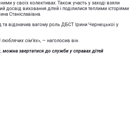
ними у своїх колективах. Також участь у заході взяли
й досвід виховання дітей і поділилися теплими історіями
ина Станіславівна.
д та відзначив вагому роль ДБСТ Ірини Чернецької у
і люблячих сім’ях»
, — наголосив він.
у,
можна звертатися до служби у справах дітей