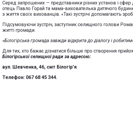
Серед запрошених — представники різних установ і сфер ді
отець Павло Горай та мама-вихователька дитячого будинку
з життя своїх вихованців. «Такі зустрічі допомагають зро
Підсумовуючи зустріч, заступник селищного голови Роман
житті громади.
«Білогірська громада завжди відкрита до діалогу і робитим
Для тих, хто бажає дізнатися більше про створення прийо
Білогірської селищної ради за адресою:
вул. Шевченка, 46, смт Білогір’я
.
Телефон: 067 68 45 344.