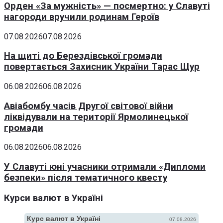
Орден «За мужність» — посмертно: у Славуті
нагороди вручили родинам Героїв
07.08.2026
07.08.2026
На щиті до Берездівської громади
повертається Захисник України Тарас Щур
06.08.2026
06.08.2026
Авіабомбу часів Другої світової війни
ліквідували на території Ярмолинецької
громади
06.08.2026
06.08.2026
У Славуті юні учасники отримали «Дипломи
безпеки» після тематичного квесту
Курси валют в Україні