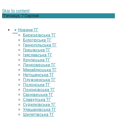
Skip to content
П’ятниця, 7 Серпня
Новини ТГ
Берездівська ТГ
Білогірська ТГ
Ганнопільська ТГ
Грицівська ТГ
Ізяславська ТГ
Крупецька ТГ
Ленковецька ТГ
Михайлюцька ТГ
Нетішинська ТГ
Плужненська ТГ
Полонська ТГ
Понінківська ТГ
Сахнівецька ТГ
Славутська ТГ
Судилківська ТГ
Улашанівська ТГ
Шепетівська ТГ