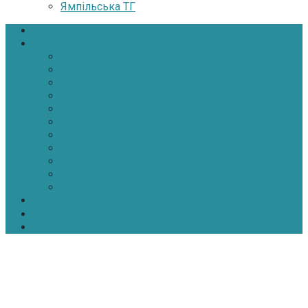
Ямпільська ТГ
Головна
Новини
Політика
Економіка
Інфраструктура
Медицина
Освіта
Культура
Екологія
Суспільство
Спорт
Надзвичайні
АТО-ООС
Інтерв’ю
Про нас
Контакти