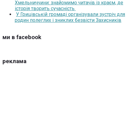
Хмельниччини: знайомимо читачів із краєм, де
історія творить сучасність
У Грицівській громаді організували зустріч для
родин полеглих і зниклих безвісти Захисників
ми в facebook
реклама