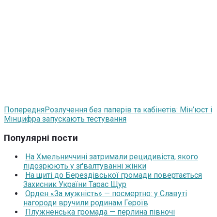
Попередня
Розлучення без паперів та кабінетів: Мін’юст і
Мінцифра запускають тестування
Популярні пости
На Хмельниччині затримали рецидивіста, якого
підозрюють у зґвалтуванні жінки
На щиті до Берездівської громади повертається
Захисник України Тарас Щур
Орден «За мужність» — посмертно: у Славуті
нагороди вручили родинам Героїв
Плужненська громада — перлина півночі