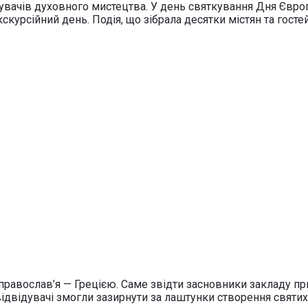
увачів духовного мистецтва. У день святкування Дня Євро
урсійний день. Подія, що зібрала десятки містян та гостей
равослав’я — Грецією. Саме звідти засновники закладу при
 відвідувачі змогли зазирнути за лаштунки створення святи