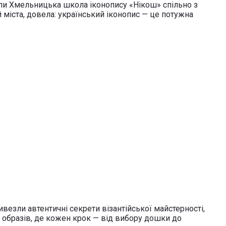
пи Хмельницька школа іконопису «Нікош» спільно з
 міста, довела: український іконопис — це потужна
везли автентичні секрети візантійської майстерності,
х образів, де кожен крок — від вибору дошки до