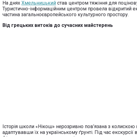
На днях
Хмельницький
став центром тяжіння для поцінов
Туристично-інформаційним центром провела відкритий екск
частина загальноєвропейського культурного простору.
Від грецьких витоків до сучасних майстерень
Історія школи «Нікош» нерозривно пов’язана з колискою п
адаптувавши їх на українському ґрунті. Під час екскурсії