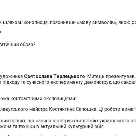
м шляхом іконописця, пояснивши «мову символів», якою р
?
татичний образ?
 художника
Святослава Терлецького
. Митець презентував 
о підходу та сучасного експерименту демонструє, що сакра
двома контрастними експозиціями:
славутського майстра Костянтина Сапошка. Ці роботи вимаг
ий проєкт, що наочно ілюструє еволюцію українського сти
ена та техніки в актуальний культурний обіг.