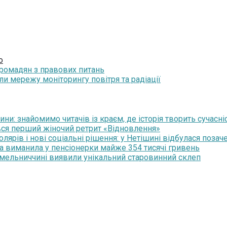
о
громадян з правових питань
и мережу моніторингу повітря та радіації
и: знайомимо читачів із краєм, де історія творить сучасні
увся перший жіночий ретрит «Відновлення»
рів і нові соціальні рішення: у Нетішині відбулася позаче
ка виманила у пенсіонерки майже 354 тисячі гривень
 Хмельниччині виявили унікальний старовинний склеп