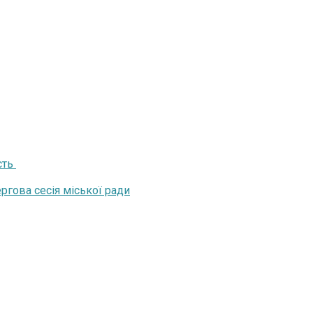
сть
ргова сесія міської ради