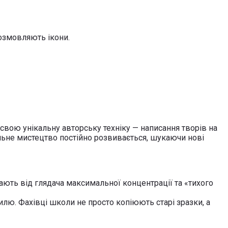
озмовляють ікони.
свою унікальну авторську техніку — написання творів на
льне мистецтво постійно розвивається, шукаючи нові
ають від глядача максимальної концентрації та «тихого
лю. Фахівці школи не просто копіюють старі зразки, а