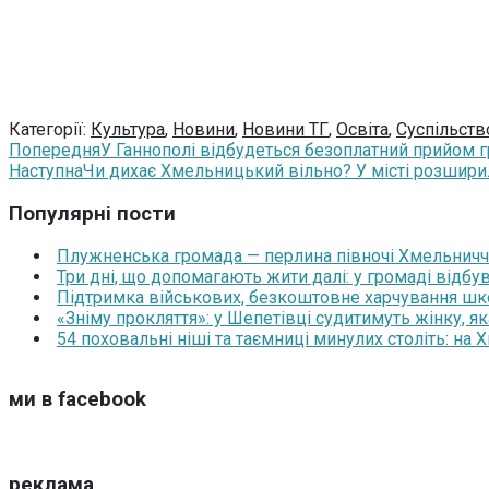
Категорії:
Культура
,
Новини
,
Новини ТГ
,
Освіта
,
Суспільств
Попередня
У Ганнополі відбудеться безоплатний прийом 
Наступна
Чи дихає Хмельницький вільно? У місті розширил
Популярні пости
Плужненська громада — перлина півночі Хмельниччин
Три дні, що допомагають жити далі: у громаді відб
Підтримка військових, безкоштовне харчування школя
«Зніму прокляття»: у Шепетівці судитимуть жінку, я
54 поховальні ніші та таємниці минулих століть: на
ми в facebook
реклама