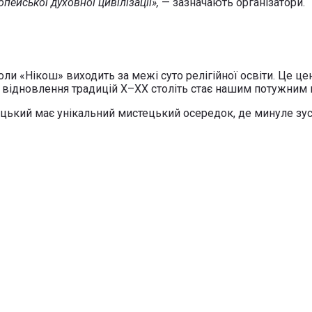
пейської духовної цивілізації»,
— зазначають організатори.
ли «Нікош» виходить за межі суто релігійної освіти. Це це
, відновлення традицій X–XX століть стає нашим потужним
цький має унікальний мистецький осередок, де минуле зус