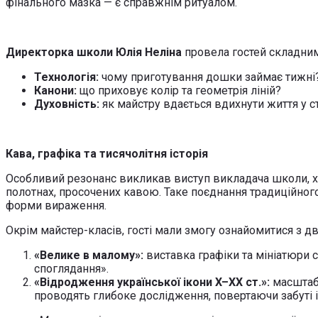
фінального мазка — є справжнім ритуалом.
Директорка школи Юлія Неліна
провела гостей складни
Технологія:
чому приготування дошки займає тижні
Канони:
що приховує колір та геометрія ліній?
Духовність:
як майстру вдається вдихнути життя у с
Кава, графіка та тисячолітня історія
Особливий резонанс викликав виступ викладача школи,
полотнах, просочених кавою. Таке поєднання традиційног
форми вираження.
Окрім майстер-класів, гості мали змогу ознайомитися з 
«Велике в малому»:
виставка графіки та мініатюри 
споглядання».
«Відродження української ікони X–XX ст.»:
масштабн
проводять глибоке дослідження, повертаючи забуті ім