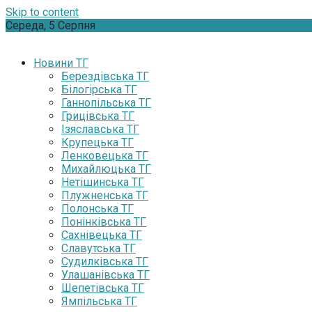
Skip to content
Середа, 5 Серпня
Новини ТГ
Берездівська ТГ
Білогірська ТГ
Ганнопільська ТГ
Грицівська ТГ
Ізяславська ТГ
Крупецька ТГ
Ленковецька ТГ
Михайлюцька ТГ
Нетішинська ТГ
Плужненська ТГ
Полонська ТГ
Понінківська ТГ
Сахнівецька ТГ
Славутська ТГ
Судилківська ТГ
Улашанівська ТГ
Шепетівська ТГ
Ямпільська ТГ