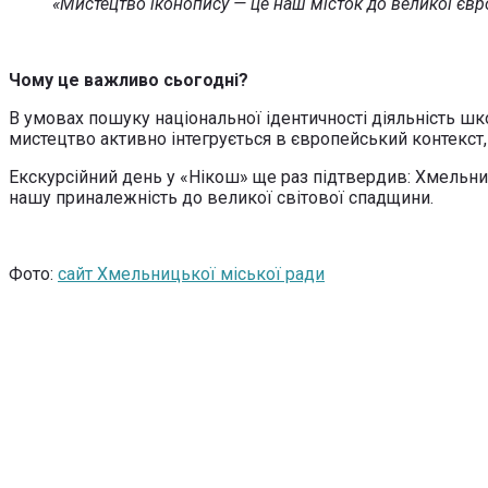
«Мистецтво іконопису — це наш місток до великої євро
Чому це важливо сьогодні?
В умовах пошуку національної ідентичності діяльність шко
мистецтво активно інтегрується в європейський контекст
Екскурсійний день у «Нікош» ще раз підтвердив: Хмельни
нашу приналежність до великої світової спадщини.
Фото:
сайт Хмельницької міської ради