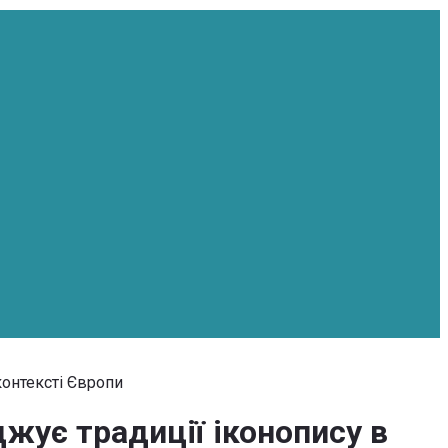
контексті Європи
жує традиції іконопису в