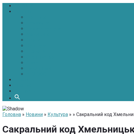
Головна
Новини
Політика
Економіка
Інфраструктура
Медицина
Освіта
Культура
Екологія
Суспільство
Спорт
Надзвичайні
АТО-ООС
Інтерв’ю
Про нас
Контакти
Головна
»
Новини
»
Культура
» » Сакральний код Хмельниц
Сакральний код Хмельницько