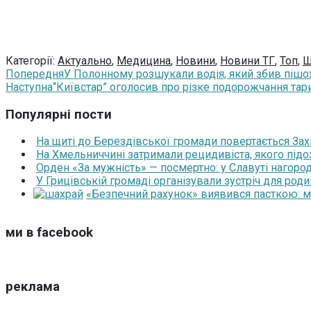
Категорії:
Актуально
,
Медицина
,
Новини
,
Новини ТГ
,
Топ
,
Ш
Попередня
У Полонному розшукали водія, який збив пішохо
Наступна
“Київстар” оголосив про різке подорожчання тар
Популярні пости
На щиті до Берездівської громади повертається За
На Хмельниччині затримали рецидивіста, якого під
Орден «За мужність» — посмертно: у Славуті нагоро
У Грицівській громаді організували зустріч для роди
«Безпечний рахунок» виявився пасткою: 
ми в facebook
реклама