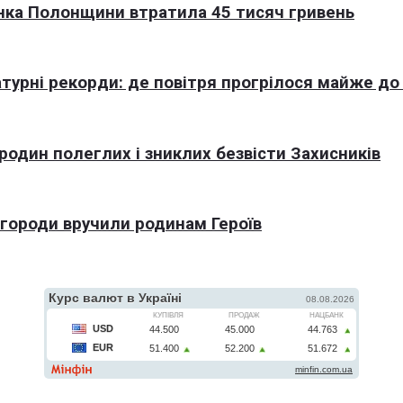
нка Полонщини втратила 45 тисяч гривень
турні рекорди: де повітря прогрілося майже до
 родин полеглих і зниклих безвісти Захисників
агороди вручили родинам Героїв