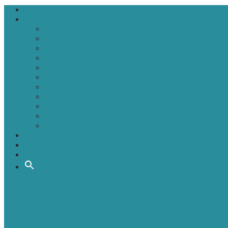
Головна
Новини
Політика
Економіка
Інфраструктура
Медицина
Освіта
Культура
Екологія
Суспільство
Спорт
Надзвичайні
АТО-ООС
Інтерв’ю
Про нас
Контакти