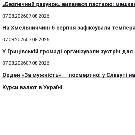
«Безпечний рахунок» виявився пасткою: мешка
07.08.2026
07.08.2026
На Хмельниччині 6 серпня зафіксували темпера
07.08.2026
07.08.2026
У Грицівській громаді організували зустріч для
07.08.2026
07.08.2026
Орден «За мужність» — посмертно: у Славуті н
Курси валют в Україні