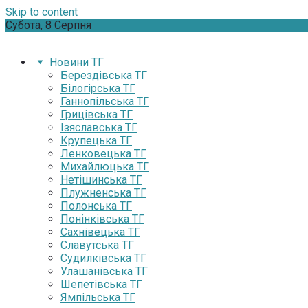
Skip to content
Субота, 8 Серпня
Новини ТГ
Берездівська ТГ
Білогірська ТГ
Ганнопільська ТГ
Грицівська ТГ
Ізяславська ТГ
Крупецька ТГ
Ленковецька ТГ
Михайлюцька ТГ
Нетішинська ТГ
Плужненська ТГ
Полонська ТГ
Понінківська ТГ
Сахнівецька ТГ
Славутська ТГ
Судилківська ТГ
Улашанівська ТГ
Шепетівська ТГ
Ямпільська ТГ