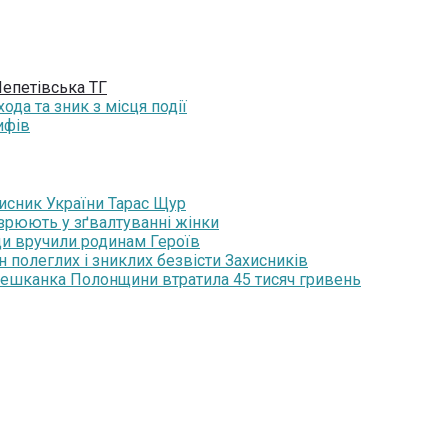
епетівська ТГ
да та зник з місця події
ифів
хисник України Тарас Щур
озрюють у зґвалтуванні жінки
ди вручили родинам Героїв
н полеглих і зниклих безвісти Захисників
мешканка Полонщини втратила 45 тисяч гривень