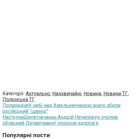
Категорії:
Актуально
,
Надзвичайні
,
Новини
,
Новини ТГ
,
Полонська ТГ
Попередня
У небі над Хмельниччиною вночі збили
російський “шахед”
Наступна
Шепетівчанин Андрій Нечипорук очолив
обласний Департамент охорони здоров’я
Популярні пости