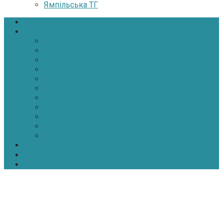
Ямпільська ТГ
Головна
Новини
Політика
Економіка
Інфраструктура
Медицина
Освіта
Культура
Екологія
Суспільство
Спорт
Надзвичайні
АТО-ООС
Інтерв’ю
Про нас
Контакти