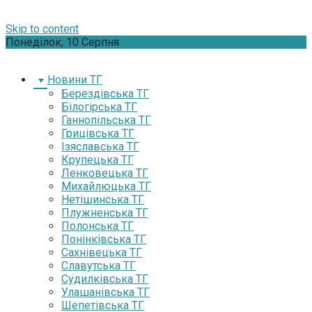
Skip to content
Понеділок, 10 Серпня
Новини ТГ
Берездівська ТГ
Білогірська ТГ
Ганнопільська ТГ
Грицівська ТГ
Ізяславська ТГ
Крупецька ТГ
Ленковецька ТГ
Михайлюцька ТГ
Нетішинська ТГ
Плужненська ТГ
Полонська ТГ
Понінківська ТГ
Сахнівецька ТГ
Славутська ТГ
Судилківська ТГ
Улашанівська ТГ
Шепетівська ТГ