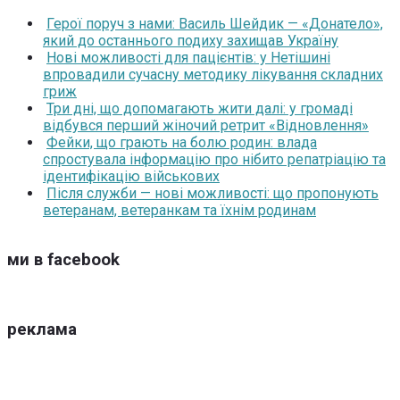
Герої поруч з нами: Василь Шейдик — «Донатело»,
який до останнього подиху захищав Україну
Нові можливості для пацієнтів: у Нетішині
впровадили сучасну методику лікування складних
гриж
Три дні, що допомагають жити далі: у громаді
відбувся перший жіночий ретрит «Відновлення»
Фейки, що грають на болю родин: влада
спростувала інформацію про нібито репатріацію та
ідентифікацію військових
Після служби — нові можливості: що пропонують
ветеранам, ветеранкам та їхнім родинам
ми в facebook
реклама