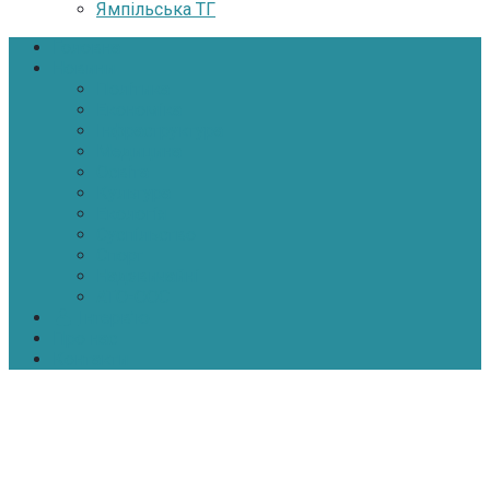
Ямпільська ТГ
Головна
Новини
Політика
Економіка
Інфраструктура
Медицина
Освіта
Культура
Екологія
Суспільство
Спорт
Надзвичайні
АТО-ООС
Інтерв’ю
Про нас
Контакти