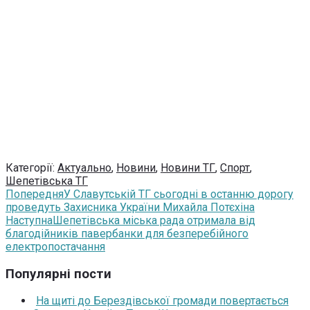
Категорії:
Актуально
,
Новини
,
Новини ТГ
,
Спорт
,
Шепетівська ТГ
Попередня
У Славутській ТГ сьогодні в останню дорогу
проведуть Захисника України Михайла Потєхіна
Наступна
Шепетівська міська рада отримала від
благодійників павербанки для безперебійного
електропостачання
Популярні пости
На щиті до Берездівської громади повертається