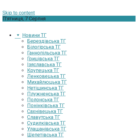
Skip to content
П’ятниця, 7 Серпня
Новини ТГ
Берездівська ТГ
Білогірська ТГ
Ганнопільська ТГ
Грицівська ТГ
Ізяславська ТГ
Крупецька ТГ
Ленковецька ТГ
Михайлюцька ТГ
Нетішинська ТГ
Плужненська ТГ
Полонська ТГ
Понінківська ТГ
Сахнівецька ТГ
Славутська ТГ
Судилківська ТГ
Улашанівська ТГ
Шепетівська ТГ