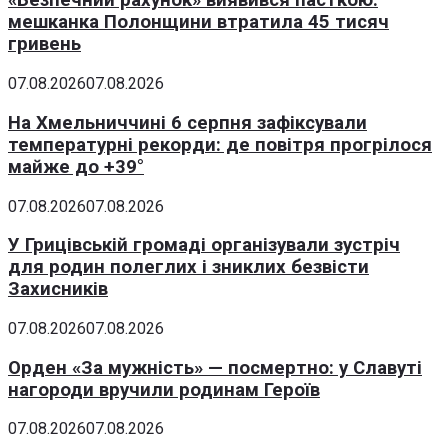
«Безпечний рахунок» виявився пасткою:
мешканка Полонщини втратила 45 тисяч
гривень
07.08.2026
07.08.2026
На Хмельниччині 6 серпня зафіксували
температурні рекорди: де повітря прогрілося
майже до +39°
07.08.2026
07.08.2026
У Грицівській громаді організували зустріч
для родин полеглих і зниклих безвісти
Захисників
07.08.2026
07.08.2026
Орден «За мужність» — посмертно: у Славуті
нагороди вручили родинам Героїв
07.08.2026
07.08.2026