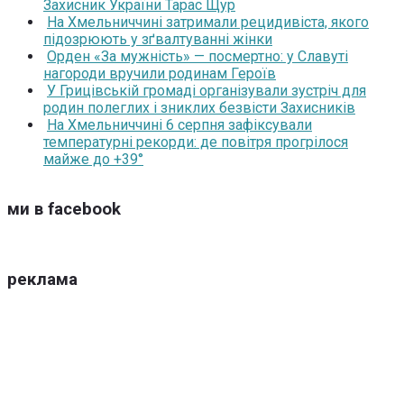
Захисник України Тарас Щур
На Хмельниччині затримали рецидивіста, якого
підозрюють у зґвалтуванні жінки
Орден «За мужність» — посмертно: у Славуті
нагороди вручили родинам Героїв
У Грицівській громаді організували зустріч для
родин полеглих і зниклих безвісти Захисників
На Хмельниччині 6 серпня зафіксували
температурні рекорди: де повітря прогрілося
майже до +39°
ми в facebook
реклама