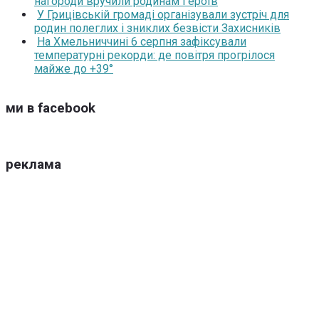
нагороди вручили родинам Героїв
У Грицівській громаді організували зустріч для
родин полеглих і зниклих безвісти Захисників
На Хмельниччині 6 серпня зафіксували
температурні рекорди: де повітря прогрілося
майже до +39°
ми в facebook
реклама