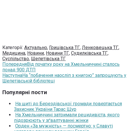
Категорії:
Актуально
,
Грицівська ТГ
,
Ленковецька ТГ
,
Медицина
,
Новини
,
Новини ТГ
,
Судилківська ТГ
,
Суспільство
,
Шепетівська ТГ
Попередня
Від початку року на Хмельниччині сталось
понад 900 ДТП
Наступна
На “побачення наосліп з книгою” запрошують у
Шепетівській бібліотеці
Популярні пости
На щиті до Берездівської громади повертається
Захисник України Тарас Щур
На Хмельниччині затримали рецидивіста, якого
підозрюють у зґвалтуванні жінки
Орден «За мужність» — посмертно: у Славуті