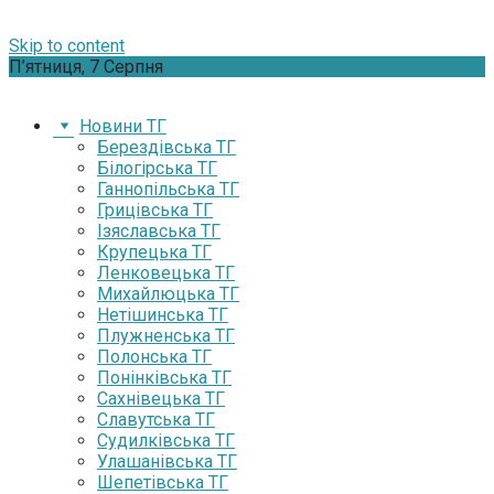
Skip to content
П’ятниця, 7 Серпня
Новини ТГ
Берездівська ТГ
Білогірська ТГ
Ганнопільська ТГ
Грицівська ТГ
Ізяславська ТГ
Крупецька ТГ
Ленковецька ТГ
Михайлюцька ТГ
Нетішинська ТГ
Плужненська ТГ
Полонська ТГ
Понінківська ТГ
Сахнівецька ТГ
Славутська ТГ
Судилківська ТГ
Улашанівська ТГ
Шепетівська ТГ