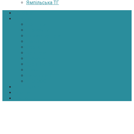
Ямпільська ТГ
Головна
Новини
Політика
Економіка
Інфраструктура
Медицина
Освіта
Культура
Екологія
Суспільство
Спорт
Надзвичайні
АТО-ООС
Інтерв’ю
Про нас
Контакти