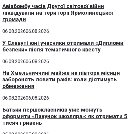
Авіабомбу часів Другої світової війни
ліквідували на території Ярмолинецької
громади
06.08.2026
06.08.2026
У Славуті юні учасники отримали «Дипломи
безпеки» після тематичного квесту
06.08.2026
06.08.2026
На Хмельниччині майже на півтора місяця
заборонять ловити раків: коли діятимуть
обмеження
06.08.2026
06.08.2026
Батьки першокласників уже можуть
оформити «Пакунок школяра»: як отримати 5
тисяч гривень