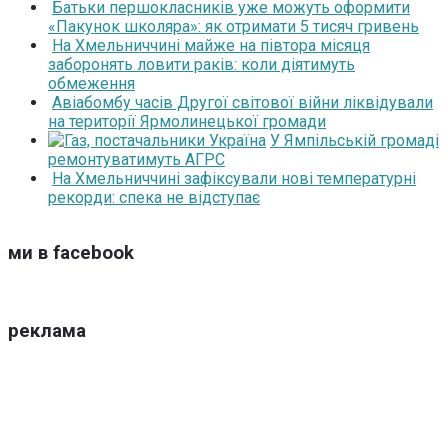
Батьки першокласників уже можуть оформити
«Пакунок школяра»: як отримати 5 тисяч гривень
На Хмельниччині майже на півтора місяця
заборонять ловити раків: коли діятимуть
обмеження
Авіабомбу часів Другої світової війни ліквідували
на території Ярмолинецької громади
У Ямпільській громаді
ремонтуватимуть АГРС
На Хмельниччині зафіксували нові температурні
рекорди: спека не відступає
ми в facebook
реклама