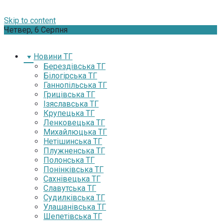
Skip to content
Четвер, 6 Серпня
Новини ТГ
Берездівська ТГ
Білогірська ТГ
Ганнопільська ТГ
Грицівська ТГ
Ізяславська ТГ
Крупецька ТГ
Ленковецька ТГ
Михайлюцька ТГ
Нетішинська ТГ
Плужненська ТГ
Полонська ТГ
Понінківська ТГ
Сахнівецька ТГ
Славутська ТГ
Судилківська ТГ
Улашанівська ТГ
Шепетівська ТГ