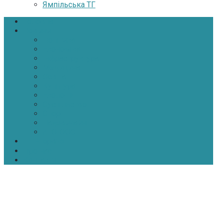
Ямпільська ТГ
Головна
Новини
Політика
Економіка
Інфраструктура
Медицина
Освіта
Культура
Екологія
Суспільство
Спорт
Надзвичайні
АТО-ООС
Інтерв’ю
Про нас
Контакти