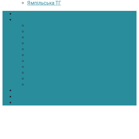
Ямпільська ТГ
Головна
Новини
Політика
Економіка
Інфраструктура
Медицина
Освіта
Культура
Екологія
Суспільство
Спорт
Надзвичайні
АТО-ООС
Інтерв’ю
Про нас
Контакти