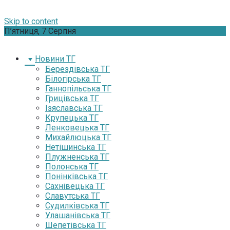
Skip to content
П’ятниця, 7 Серпня
Новини ТГ
Берездівська ТГ
Білогірська ТГ
Ганнопільська ТГ
Грицівська ТГ
Ізяславська ТГ
Крупецька ТГ
Ленковецька ТГ
Михайлюцька ТГ
Нетішинська ТГ
Плужненська ТГ
Полонська ТГ
Понінківська ТГ
Сахнівецька ТГ
Славутська ТГ
Судилківська ТГ
Улашанівська ТГ
Шепетівська ТГ