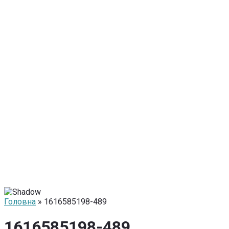
Головна
» 1616585198-489
1616585198-489