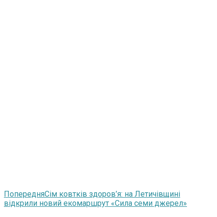
Попередня
Сім ковтків здоров’я: на Летичівщині
відкрили новий екомаршрут «Сила семи джерел»