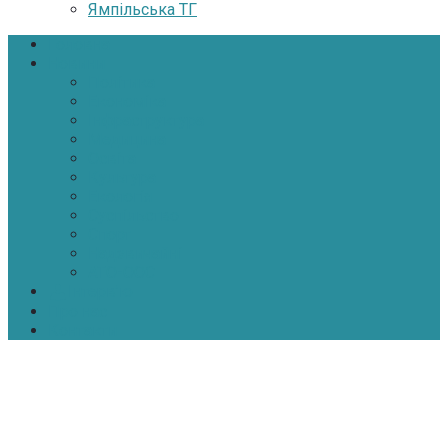
Ямпільська ТГ
Головна
Новини
Політика
Економіка
Інфраструктура
Медицина
Освіта
Культура
Екологія
Суспільство
Спорт
Надзвичайні
АТО-ООС
Інтерв’ю
Про нас
Контакти