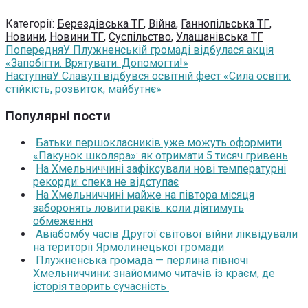
Категорії:
Берездівська ТГ
,
Війна
,
Ганнопільська ТГ
,
Новини
,
Новини ТГ
,
Суспільство
,
Улашанівська ТГ
Попередня
У Плужненській громаді відбулася акція
«Запобігти. Врятувати. Допомогти!»
Наступна
У Славуті відбувся освітній фест «Сила освіти:
стійкість, розвиток, майбутнє»
Популярні пости
Батьки першокласників уже можуть оформити
«Пакунок школяра»: як отримати 5 тисяч гривень
На Хмельниччині зафіксували нові температурні
рекорди: спека не відступає
На Хмельниччині майже на півтора місяця
заборонять ловити раків: коли діятимуть
обмеження
Авіабомбу часів Другої світової війни ліквідували
на території Ярмолинецької громади
Плужненська громада — перлина півночі
Хмельниччини: знайомимо читачів із краєм, де
історія творить сучасність