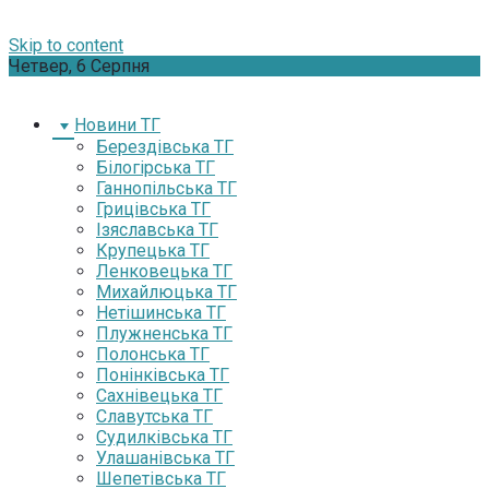
Skip to content
Четвер, 6 Серпня
Новини ТГ
Берездівська ТГ
Білогірська ТГ
Ганнопільська ТГ
Грицівська ТГ
Ізяславська ТГ
Крупецька ТГ
Ленковецька ТГ
Михайлюцька ТГ
Нетішинська ТГ
Плужненська ТГ
Полонська ТГ
Понінківська ТГ
Сахнівецька ТГ
Славутська ТГ
Судилківська ТГ
Улашанівська ТГ
Шепетівська ТГ