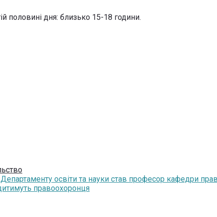
гій половині дня: близько 15-18 години.
льство
Департаменту освіти та науки став професор кафедри пра
удитимуть правоохоронця