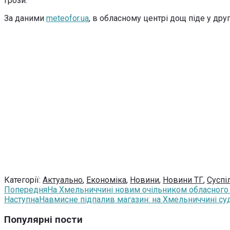
грози.
За даними
meteofor.ua
, в обласному центрі дощ піде у дру
Категорії:
Актуально
,
Економіка
,
Новини
,
Новини ТГ
,
Суспі
Попередня
На Хмельниччині новим очільником обласного 
Наступна
Навмисне підпалив магазин: на Хмельниччині с
Популярні пости