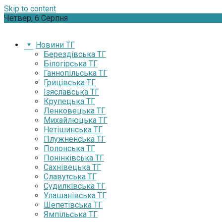
Skip to content
Четвер, 6 Серпня
Новини ТГ
Берездівська ТГ
Білогірська ТГ
Ганнопільська ТГ
Грицівська ТГ
Ізяславська ТГ
Крупецька ТГ
Ленковецька ТГ
Михайлюцька ТГ
Нетішинська ТГ
Плужненська ТГ
Полонська ТГ
Понінківська ТГ
Сахнівецька ТГ
Славутська ТГ
Судилківська ТГ
Улашанівська ТГ
Шепетівська ТГ
Ямпільська ТГ