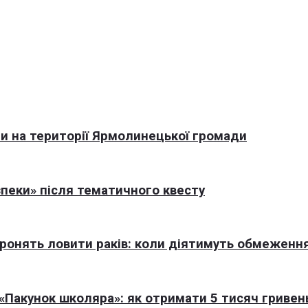
али на території Ярмолинецької громади
пеки» після тематичного квесту
оронять ловити раків: коли діятимуть обмеженн
Пакунок школяра»: як отримати 5 тисяч гривен