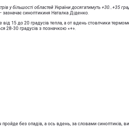
рів у більшості областей України досягатимуть +30…+35 граду
 – зазначає синоптикиня Наталка Діденко.
е від 15 до 20 градусів тепла, а от вдень стовпчики термом
ся 28-30 градусів з позначкою «+».
ч пройде без опадів, а ось вдень, за словами синоптиків,