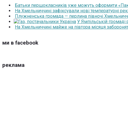
Батьки першокласників уже можуть оформити «Паку
На Хмельниччині зафіксували нові температурні рек
Плужненська громада — перлина півночі Хмельниччин
У Ямпільській громаді
На Хмельниччині майже на півтора місяця забороня
ми в facebook
реклама