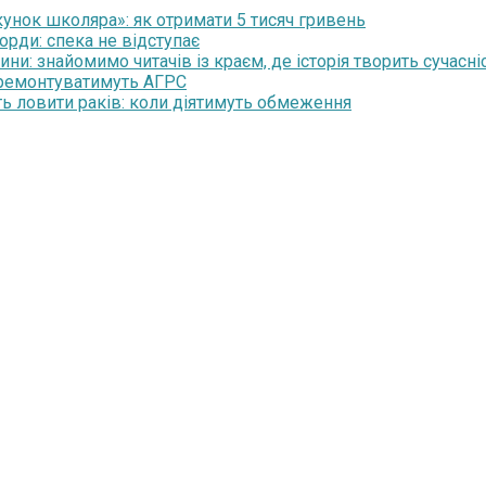
нок школяра»: як отримати 5 тисяч гривень
орди: спека не відступає
и: знайомимо читачів із краєм, де історія творить сучасні
 ремонтуватимуть АГРС
ть ловити раків: коли діятимуть обмеження