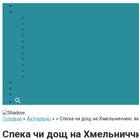
Головна
Новини
Політика
Економіка
Інфраструктура
Медицина
Освіта
Культура
Екологія
Суспільство
Спорт
Надзвичайні
АТО-ООС
Інтерв’ю
Про нас
Контакти
Головна
»
Актуально
» » Спека чи дощ на Хмельниччині: як
Спека чи дощ на Хмельниччин