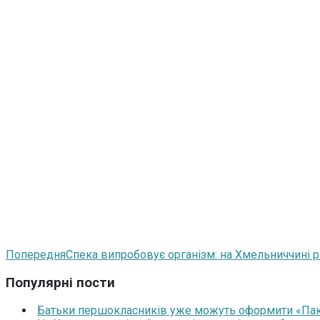
Попередня
Спека випробовує організм: на Хмельниччині р
Популярні пости
Батьки першокласників уже можуть оформити «Паку