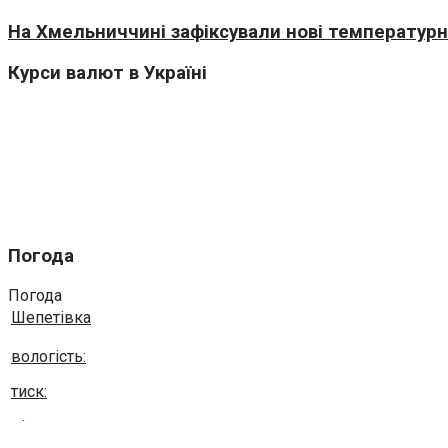
На Хмельниччині зафіксували нові температурні
Курси валют в Україні
Погода
Погода
Шепетівка
вологість:
тиск:
вітер: