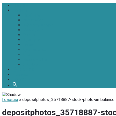
Головна
Новини
Політика
Економіка
Інфраструктура
Медицина
Освіта
Культура
Екологія
Суспільство
Спорт
Надзвичайні
АТО-ООС
Інтерв’ю
Про нас
Контакти
Головна
» depositphotos_35718887-stock-photo-ambulance
depositphotos_35718887-sto