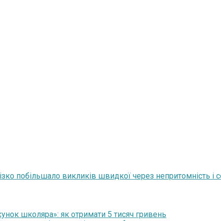
ізко побільшало викликів швидкої через непритомність і 
нок школяра»: як отримати 5 тисяч гривень