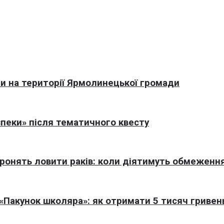
али на території Ярмолинецької громади
пеки» після тематичного квесту
оронять ловити раків: коли діятимуть обмеженн
Пакунок школяра»: як отримати 5 тисяч гривен