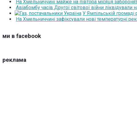
На Хмельниччині майже на півтора місяця забороня
Авіабомбу часів Другої світової війни ліквідували 
У Ямпільській громаді
На Хмельниччині зафіксували нові температурні рек
ми в facebook
реклама