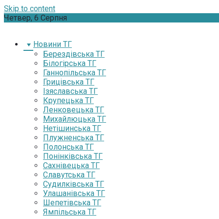
Skip to content
Четвер, 6 Серпня
Новини ТГ
Берездівська ТГ
Білогірська ТГ
Ганнопільська ТГ
Грицівська ТГ
Ізяславська ТГ
Крупецька ТГ
Ленковецька ТГ
Михайлюцька ТГ
Нетішинська ТГ
Плужненська ТГ
Полонська ТГ
Понінківська ТГ
Сахнівецька ТГ
Славутська ТГ
Судилківська ТГ
Улашанівська ТГ
Шепетівська ТГ
Ямпільська ТГ