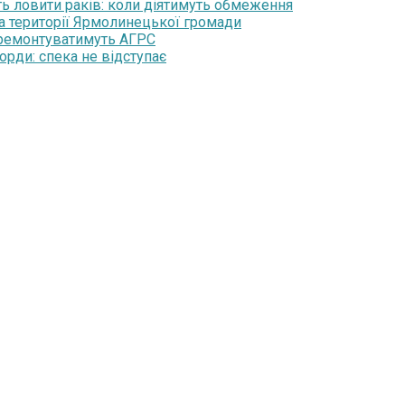
ть ловити раків: коли діятимуть обмеження
на території Ярмолинецької громади
 ремонтуватимуть АГРС
орди: спека не відступає