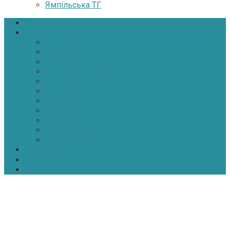
Ямпільська ТГ
Головна
Новини
Політика
Економіка
Інфраструктура
Медицина
Освіта
Культура
Екологія
Суспільство
Спорт
Надзвичайні
АТО-ООС
Інтерв’ю
Про нас
Контакти