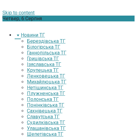
Skip to content
Четвер, 6 Серпня
Новини ТГ
Берездівська ТГ
Білогірська ТГ
Ганнопільська ТГ
Грицівська ТГ
Ізяславська ТГ
Крупецька ТГ
Ленковецька ТГ
Михайлюцька ТГ
Нетішинська ТГ
Плужненська ТГ
Полонська ТГ
Понінківська ТГ
Сахнівецька ТГ
Славутська ТГ
Судилківська ТГ
Улашанівська ТГ
Шепетівська ТГ