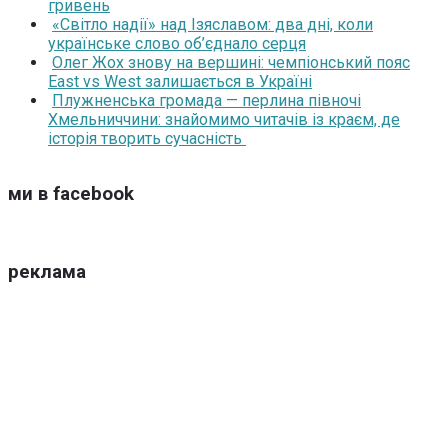
гривень
«Світло надії» над Ізяславом: два дні, коли
українське слово об’єднало серця
Олег Жох знову на вершині: чемпіонський пояс
East vs West залишається в Україні
Плужненська громада — перлина півночі
Хмельниччини: знайомимо читачів із краєм, де
історія творить сучасність
ми в facebook
реклама