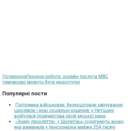
Попередня
Технічні роботи: онлайн-послуги МВС
тимчасово можуть бути недоступні
Популярні пости
Підтримка військових, безкоштовне харчування
школярів і нові соціальні рішення: у Нетішині
відбулася позачергова сесія міської ради
«Зніму прокляття»: у Шепетівці судитимуть жінку,
яка виманила у пенсіонерки майже 354 тисячі