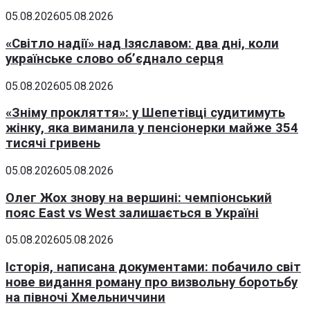
05.08.2026
05.08.2026
«Світло надії» над Ізяславом: два дні, коли
українське слово об’єднало серця
05.08.2026
05.08.2026
«Зніму прокляття»: у Шепетівці судитимуть
жінку, яка виманила у пенсіонерки майже 354
тисячі гривень
05.08.2026
05.08.2026
Олег Жох знову на вершині: чемпіонський
пояс East vs West залишається в Україні
05.08.2026
05.08.2026
Історія, написана документами: побачило світ
нове видання роману про визвольну боротьбу
на півночі Хмельниччини