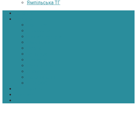
Ямпільська ТГ
Головна
Новини
Політика
Економіка
Інфраструктура
Медицина
Освіта
Культура
Екологія
Суспільство
Спорт
Надзвичайні
АТО-ООС
Інтерв’ю
Про нас
Контакти