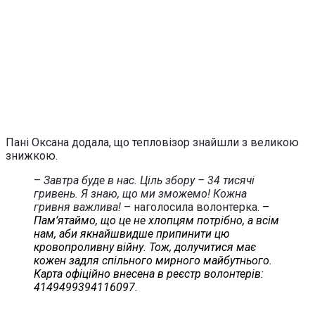
Пані Оксана додала, що тепловізор знайшли з великою
знижкою.
–
Завтра буде в нас. Ціль збору – 34 тисячі
гривень. Я знаю, що ми зможемо! Кожна
гривня важлива!
– наголосила волонтерка.
–
Пам’ятаймо, що це не хлопцям потрібно, а всім
нам, аби якнайшвидше припинити цю
кровопроливну війну. Тож, долучитися має
кожен задля спільного мирного майбутнього.
Карта офіційно внесена в реєстр волонтерів:
4149499394116097
.