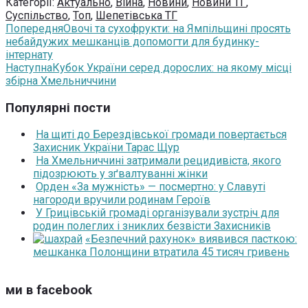
Категорії:
Актуально
,
Війна
,
Новини
,
Новини ТГ
,
Суспільство
,
Топ
,
Шепетівська ТГ
Попередня
Овочі та сухофрукти: на Ямпільщині просять
небайдужих мешканців допомогти для будинку-
інтернату
Наступна
Кубок України серед дорослих: на якому місці
збірна Хмельниччини
Популярні пости
На щиті до Берездівської громади повертається
Захисник України Тарас Щур
На Хмельниччині затримали рецидивіста, якого
підозрюють у зґвалтуванні жінки
Орден «За мужність» — посмертно: у Славуті
нагороди вручили родинам Героїв
У Грицівській громаді організували зустріч для
родин полеглих і зниклих безвісти Захисників
«Безпечний рахунок» виявився пасткою:
мешканка Полонщини втратила 45 тисяч гривень
ми в facebook