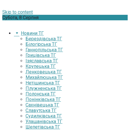
Skip to content
Субота, 8 Серпня
Новини ТГ
Берездівська ТГ
Білогірська ТГ
Ганнопільська ТГ
Грицівська ТГ
Ізяславська ТГ
Крупецька ТГ
Ленковецька ТГ
Михайлюцька ТГ
Нетішинська ТГ
Плужненська ТГ
Полонська ТГ
Понінківська ТГ
Сахнівецька ТГ
Славутська ТГ
Судилківська ТГ
Улашанівська ТГ
Шепетівська ТГ