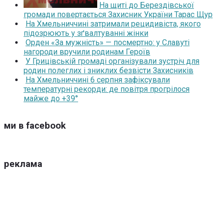
На щиті до Берездівської
громади повертається Захисник України Тарас Щур
На Хмельниччині затримали рецидивіста, якого
підозрюють у зґвалтуванні жінки
Орден «За мужність» — посмертно: у Славуті
нагороди вручили родинам Героїв
У Грицівській громаді організували зустріч для
родин полеглих і зниклих безвісти Захисників
На Хмельниччині 6 серпня зафіксували
температурні рекорди: де повітря прогрілося
майже до +39°
ми в facebook
реклама