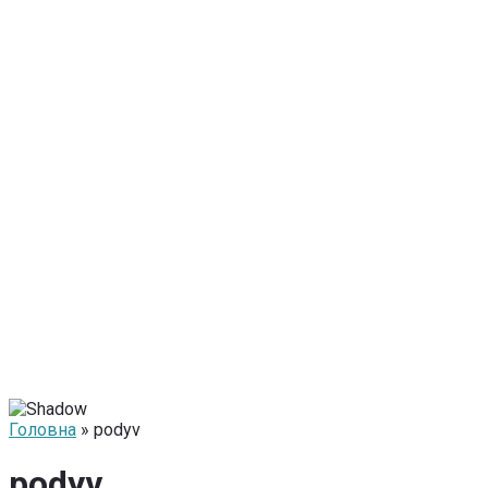
Головна
» podyv
podyv