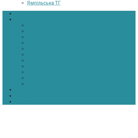
Ямпільська ТГ
Головна
Новини
Політика
Економіка
Інфраструктура
Медицина
Освіта
Культура
Екологія
Суспільство
Спорт
Надзвичайні
АТО-ООС
Інтерв’ю
Про нас
Контакти