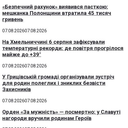
«Безпечний рахунок» виявився пасткою:
мешканка Полонщини втратила 45 тисяч
гривень
07.08.2026
07.08.2026
На Хмельниччині 6 серпня зафіксували
температурні рекорди: де повітря прогрілося
майже до +39°
07.08.2026
07.08.2026
У Грицівській громаді організували зустріч
для родин полеглих і зниклих безвісти
Захисників
07.08.2026
07.08.2026
Орден «За мужність» — посмертно: у Славуті
нагороди вручили родинам Героїв