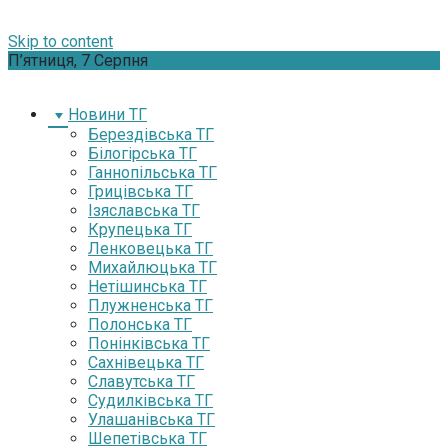
Skip to content
П’ятниця, 7 Серпня
Новини ТГ
Берездівська ТГ
Білогірська ТГ
Ганнопільська ТГ
Грицівська ТГ
Ізяславська ТГ
Крупецька ТГ
Ленковецька ТГ
Михайлюцька ТГ
Нетішинська ТГ
Плужненська ТГ
Полонська ТГ
Понінківська ТГ
Сахнівецька ТГ
Славутська ТГ
Судилківська ТГ
Улашанівська ТГ
Шепетівська ТГ