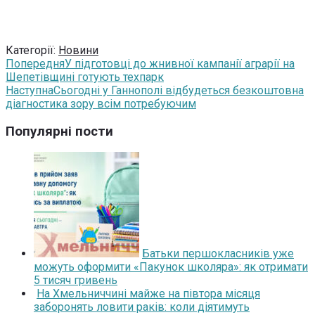
Категорії:
Новини
Попередня
У підготовці до жнивної кампанії аграрії на
Шепетівщині готують техпарк
Наступна
Сьогодні у Ганнополі відбудеться безкоштовна
діагностика зору всім потребуючим
Популярні пости
Батьки першокласників уже
можуть оформити «Пакунок школяра»: як отримати
5 тисяч гривень
На Хмельниччині майже на півтора місяця
заборонять ловити раків: коли діятимуть