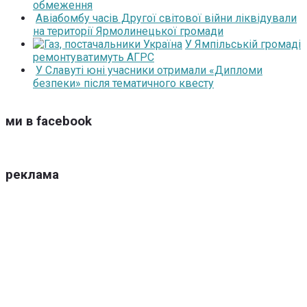
обмеження
Авіабомбу часів Другої світової війни ліквідували
на території Ярмолинецької громади
У Ямпільській громаді
ремонтуватимуть АГРС
У Славуті юні учасники отримали «Дипломи
безпеки» після тематичного квесту
ми в facebook
реклама