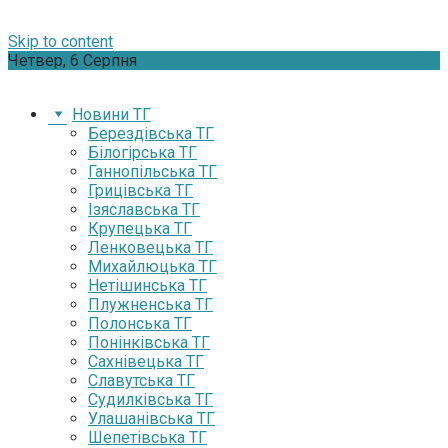
Skip to content
Четвер, 6 Серпня
Новини ТГ
Берездівська ТГ
Білогірська ТГ
Ганнопільська ТГ
Грицівська ТГ
Ізяславська ТГ
Крупецька ТГ
Ленковецька ТГ
Михайлюцька ТГ
Нетішинська ТГ
Плужненська ТГ
Полонська ТГ
Понінківська ТГ
Сахнівецька ТГ
Славутська ТГ
Судилківська ТГ
Улашанівська ТГ
Шепетівська ТГ