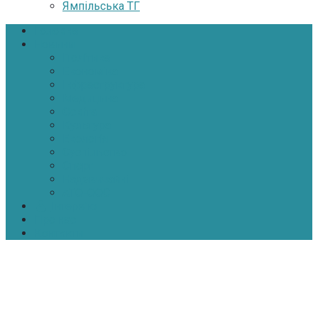
Ямпільська ТГ
Головна
Новини
Політика
Економіка
Інфраструктура
Медицина
Освіта
Культура
Екологія
Суспільство
Спорт
Надзвичайні
АТО-ООС
Інтерв’ю
Про нас
Контакти