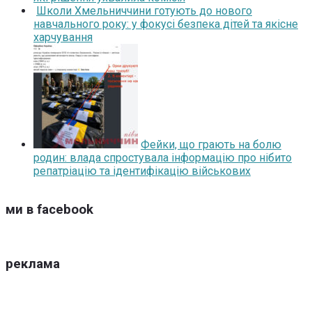
Школи Хмельниччини готують до нового
навчального року: у фокусі безпека дітей та якісне
харчування
Фейки, що грають на болю
родин: влада спростувала інформацію про нібито
репатріацію та ідентифікацію військових
ми в facebook
реклама