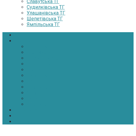
Славутська ТГ
Судилківська ТГ
Улашанівська ТГ
Шепетівська ТГ
Ямпільська ТГ
Головна
Новини
Політика
Економіка
Інфраструктура
Медицина
Освіта
Культура
Екологія
Суспільство
Спорт
Надзвичайні
АТО-ООС
Інтерв’ю
Про нас
Контакти