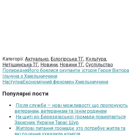
Категорії:
Актуально
,
Білогірська ТГ
,
Культура
,
Нетішинська ТГ
,
Новини
,
Новини ТГ
,
Суспільство
Попередня
Його боялися окупанти: історія Героя Віктора
Ільчуна з Хмельниччини
Наступна
Економічний феномен Хмельниччини
Популярні пости
Після служби — нові можливості: що пропонують
ветеранам, ветеранкам та їхнім родинам
На щиті до Берездівської громади повертається
Захисник України Тарас Щур
Житлові питання громади: хто потребує житла та
які рішення ухвалила комісія