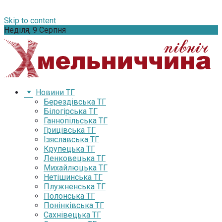
Skip to content
Неділя, 9 Серпня
Новини ТГ
Берездівська ТГ
Білогірська ТГ
Ганнопільська ТГ
Грицівська ТГ
Ізяславська ТГ
Крупецька ТГ
Ленковецька ТГ
Михайлюцька ТГ
Нетішинська ТГ
Плужненська ТГ
Полонська ТГ
Понінківська ТГ
Сахнівецька ТГ