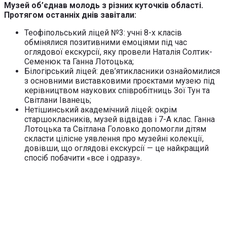
Музей об’єднав молодь з різних куточків області.
Протягом останніх днів завітали:
Теофіпольський ліцей №3: учні 8-х класів
обмінялися позитивними емоціями під час
оглядової екскурсії, яку провели Наталія Солтик-
Семенюк та Ганна Лотоцька;
Білогірський ліцей: дев’ятикласники ознайомилися
з основними виставковими проєктами музею під
керівництвом наукових співробітниць Зої Тун та
Світлани Іванець;
Нетішинський академічний ліцей: окрім
старшокласників, музей відвідав і 7-А клас. Ганна
Лотоцька та Світлана Головко допомогли дітям
скласти цілісне уявлення про музейні колекції,
довівши, що оглядові екскурсії — це найкращий
спосіб побачити «все і одразу».