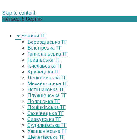
Skip to content
Четвер, 6 Серпня
Новини ТГ
Берездівська ТГ
Білогірська ТГ
Ганнопільська ТГ
Грицівська ТГ
Ізяславська ТГ
Крупецька ТГ
Ленковецька ТГ
Михайлюцька ТГ
Нетішинська ТГ
Плужненська ТГ
Полонська ТГ
Понінківська ТГ
Сахнівецька ТГ
Славутська ТГ
Судилківська ТГ
Улашанівська ТГ
Шепетівська ТГ