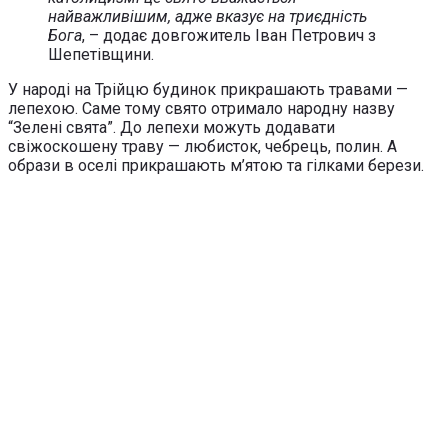
найважливішим, адже вказує на триєдність
Бога
, – додає довгожитель Іван Петрович з
Шепетівщини.
У народі на Трійцю будинок прикрашають травами —
лепехою. Саме тому свято отримало народну назву
“Зелені свята”. До лепехи можуть додавати
свіжоскошену траву — любисток, чебрець, полин. А
образи в оселі прикрашають м’ятою та гілками берези.