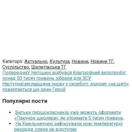
Категорії:
Актуально
,
Культура
,
Новини
,
Новини ТГ
,
Суспільство
,
Шепетівська ТГ
Попередня
У Нетішині відбувся благодійний велопробіг:
понад 50 тисяч гривень зібрали для ЗСУ
Наступна
Ізяславщина знову у скорботі: додому «на щиті»
повертається ще один Герой
Популярні пости
Батьки першокласників уже можуть оформити
«Пакунок школяра»: як отримати 5 тисяч гривень
На Хмельниччині зафіксували нові температурні
рекорди: спека не відступає