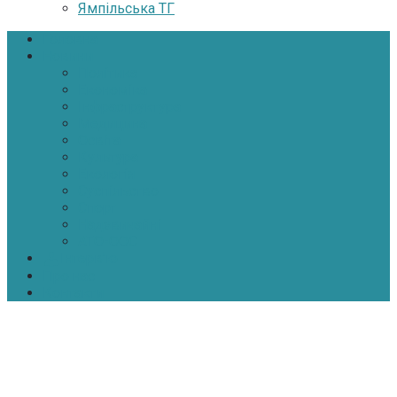
Ямпільська ТГ
Головна
Новини
Політика
Економіка
Інфраструктура
Медицина
Освіта
Культура
Екологія
Суспільство
Спорт
Надзвичайні
АТО-ООС
Інтерв’ю
Про нас
Контакти