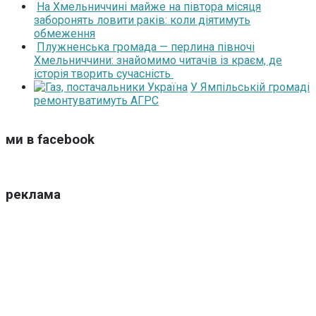
На Хмельниччині майже на півтора місяця
заборонять ловити раків: коли діятимуть
обмеження
Плужненська громада — перлина півночі
Хмельниччини: знайомимо читачів із краєм, де
історія творить сучасність
У Ямпільській громаді
ремонтуватимуть АГРС
ми в facebook
реклама