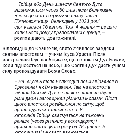
– Трійця або День зішестя Святого Духа
відзначається через 50 днів після Великодня.
Через це свято отримало назву Свята
П’ятидесятниця. Великдень у 2023 році
святкувався 16 квітня. Тож, 4 червня — це дата,
коли цього року у православних Трійця
, –
розповідають довгожителі.
Відповідно до Євангелія, свято з’явилося завдяки
святим апостолам — учням Ісуса Христа. Після
воскресіння Ісус пообіцяв їм, що пошле їм Дух Божий,
коли піднесеться на небо, і що Святий Дух дасть учням
силу проповідувати Боже Слово.
– На 50 день після Великодня вони зібралися в
Єрусалимі, як їм наказали. Там на апостолів
зійшов Святий Дух, після чого вони здобули
різні дари і заговорили різними мовами. Після
цього апостоли розійшлися по світу, щоб
проповідувати християнство. У
католиків Трійця святкується на тиждень
раніше (через різницю у календарях) і
припало свято цього року на 28 травня. В
католицизмі це свято вважається